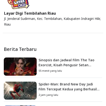
Layar Digi Tembilahan Riau
Jl. Jenderal Sudirman, Kec. Tembilahan, Kabupaten Indragiri Hilir,
Riau
Berita Terbaru
Sinopsis dan Jadwal Film The Tao
Exorcist, Kisah Pengusir Setan
Melawan Kutukan Mematikan
55 menit yang lalu
Spider-Man: Brand New Day Jadi
Film Tercepat Kedua yang Berhasil
Tembus US$1 Miliar
2 jam yang lalu