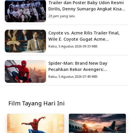
Trailer dan Poster Baby Udon Resmi
Dirilis, Denny Sumargo Angkat Kisah
Nyata Fanny Kondoh
23 jam yang lalu
Coyote vs. Acme Rilis Trailer Final,
Wile E. Coyote Gugat Acme
Corporation ke Pengadilan
Rabu, 5 Agustus 2026 09:33 WIB
Spider-Man: Brand New Day
Pecahkan Rekor Avengers:
Endgame, Cetak Debut Box Office
Rabu, 5 Agustus 2026 07:49 WIB
Terbesar Sepanjang Sejarah
Film Tayang Hari Ini