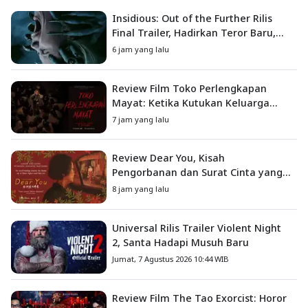
Insidious: Out of the Further Rilis
Final Trailer, Hadirkan Teror Baru,
Iblis Kini Masuk ke Dunia Manusia
6 jam yang lalu
Review Film Toko Perlengkapan
Mayat: Ketika Kutukan Keluarga
Menjadi Sumber Teror yang
7 jam yang lalu
Sesungguhnya
Review Dear You, Kisah
Pengorbanan dan Surat Cinta yang
Menyentuh Hati
8 jam yang lalu
Universal Rilis Trailer Violent Night
2, Santa Hadapi Musuh Baru
Jumat, 7 Agustus 2026 10:44 WIB
Review Film The Tao Exorcist: Horor