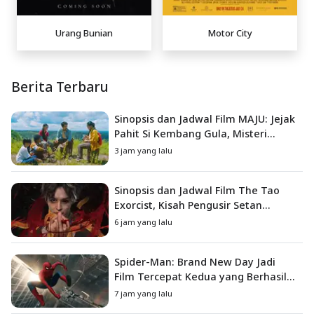
Urang Bunian
Motor City
Berita Terbaru
Sinopsis dan Jadwal Film MAJU: Jejak
Pahit Si Kembang Gula, Misteri
Hilangnya Bagas di Lokasi Jambore
3 jam yang lalu
Sinopsis dan Jadwal Film The Tao
Exorcist, Kisah Pengusir Setan
Melawan Kutukan Mematikan
6 jam yang lalu
Spider-Man: Brand New Day Jadi
Film Tercepat Kedua yang Berhasil
Tembus US$1 Miliar
7 jam yang lalu