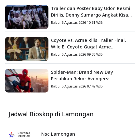
Trailer dan Poster Baby Udon Resmi
Dirilis, Denny Sumargo Angkat Kisah
Nyata Fanny Kondoh
Rabu, 5 Agustus 2026 10:31 WIB
Coyote vs. Acme Rilis Trailer Final,
Wile E. Coyote Gugat Acme
Corporation ke Pengadilan
Rabu, 5 Agustus 2026 09:33 WIB
Spider-Man: Brand New Day
Pecahkan Rekor Avengers:
Endgame, Cetak Debut Box Office
Rabu, 5 Agustus 2026 07:49 WIB
Terbesar Sepanjang Sejarah
Jadwal Bioskop di Lamongan
Nsc Lamongan