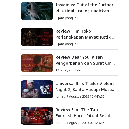
Insidious: Out of the Further
Rilis Final Trailer, Hadirkan
Teror Baru, Iblis Kini Masuk
8 jam yang lalu
ke Dunia Manusia
Review Film Toko
Perlengkapan Mayat: Ketika
Kutukan Keluarga Menjadi
8 jam yang lalu
Sumber Teror yang
Sesungguhnya
Review Dear You, Kisah
Pengorbanan dan Surat Cinta
yang Menyentuh Hati
10 jam yang lalu
Universal Rilis Trailer Violent
Night 2, Santa Hadapi Musuh
Baru
Jumat, 7 Agustus 2026 10:44 WIB
Review Film The Tao
Exorcist: Horor Ritual Sesat
Taiwan yang Penuh Misteri
Jumat, 7 Agustus 2026 09:42 WIB
dan Teror Psikologis