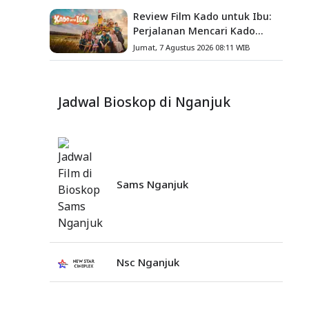
Review Film Kado untuk Ibu:
Perjalanan Mencari Kado
yang Mengajarkan Arti
Jumat, 7 Agustus 2026 08:11 WIB
Keluarga
Jadwal Bioskop di Nganjuk
Sams Nganjuk
Nsc Nganjuk