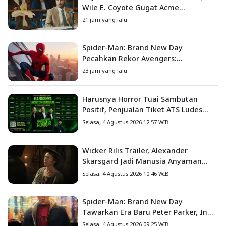
Wile E. Coyote Gugat Acme
Corporation ke Pengadilan
21 jam yang lalu
Spider-Man: Brand New Day
Pecahkan Rekor Avengers:
Endgame, Cetak Debut Box Office
23 jam yang lalu
Terbesar Sepanjang Sejarah
Harusnya Horror Tuai Sambutan
Positif, Penjualan Tiket ATS Ludes
Terjual
Selasa, 4 Agustus 2026 12:57 WIB
Wicker Rilis Trailer, Alexander
Skarsgard Jadi Manusia Anyaman
Jerami dalam Romansa Paling
Selasa, 4 Agustus 2026 10:46 WIB
Nyeleneh Tahun Ini
Spider-Man: Brand New Day
Tawarkan Era Baru Peter Parker, Ini
8 Fakta Menarik yang Wajib
Selasa, 4 Agustus 2026 09:25 WIB