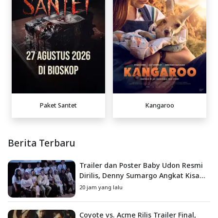
Paket Santet
Kangaroo
Berita Terbaru
Trailer dan Poster Baby Udon Resmi
Dirilis, Denny Sumargo Angkat Kisah
Nyata Fanny Kondoh
20 jam yang lalu
Coyote vs. Acme Rilis Trailer Final,