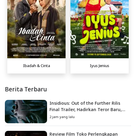
Ibadah & Cinta
Iyus Jenius
Berita Terbaru
Insidious: Out of the Further Rilis
Final Trailer, Hadirkan Teror Baru,
Iblis Kini Masuk ke Dunia Manusia
2 jam yang lalu
Review Film Toko Perlengkapan