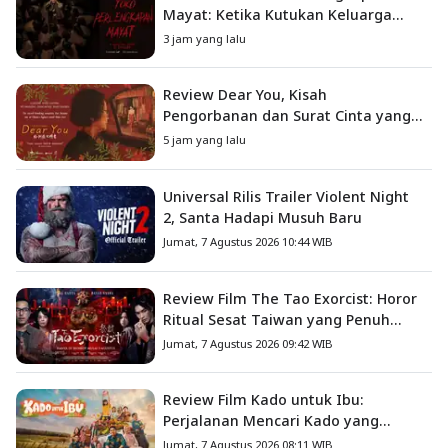
Mayat: Ketika Kutukan Keluarga
Menjadi Sumber Teror yang
3 jam yang lalu
Sesungguhnya
Review Dear You, Kisah
Pengorbanan dan Surat Cinta yang
Menyentuh Hati
5 jam yang lalu
Universal Rilis Trailer Violent Night
2, Santa Hadapi Musuh Baru
Jumat, 7 Agustus 2026 10:44 WIB
Review Film The Tao Exorcist: Horor
Ritual Sesat Taiwan yang Penuh
Misteri dan Teror Psikologis
Jumat, 7 Agustus 2026 09:42 WIB
Review Film Kado untuk Ibu:
Perjalanan Mencari Kado yang
Mengajarkan Arti Keluarga
Jumat, 7 Agustus 2026 08:11 WIB