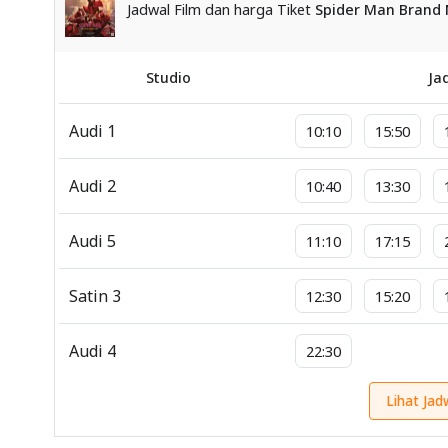
Jadwal Film dan harga Tiket
Spider Man Brand
Studio
Ja
Audi 1
10:10
15:50
Audi 2
10:40
13:30
Audi 5
11:10
17:15
Satin 3
12:30
15:20
Audi 4
22:30
Lihat Jad