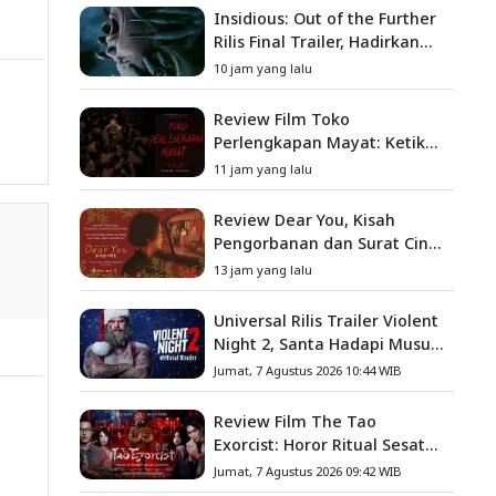
Insidious: Out of the Further
Rilis Final Trailer, Hadirkan
Teror Baru, Iblis Kini Masuk
10 jam yang lalu
ke Dunia Manusia
Review Film Toko
Perlengkapan Mayat: Ketika
Kutukan Keluarga Menjadi
11 jam yang lalu
Sumber Teror yang
Sesungguhnya
Review Dear You, Kisah
Pengorbanan dan Surat Cinta
yang Menyentuh Hati
13 jam yang lalu
Universal Rilis Trailer Violent
Night 2, Santa Hadapi Musuh
Baru
Jumat, 7 Agustus 2026 10:44 WIB
Review Film The Tao
Exorcist: Horor Ritual Sesat
Taiwan yang Penuh Misteri
Jumat, 7 Agustus 2026 09:42 WIB
dan Teror Psikologis