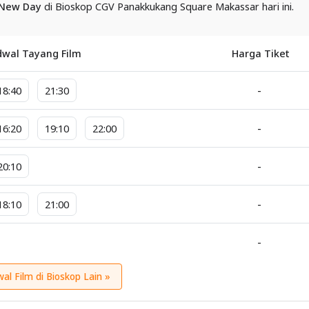
 New Day
di Bioskop CGV Panakkukang Square Makassar hari ini.
dwal Tayang Film
Harga Tiket
-
18:40
21:30
-
16:20
19:10
22:00
-
20:10
-
18:10
21:00
-
wal Film di Bioskop Lain »