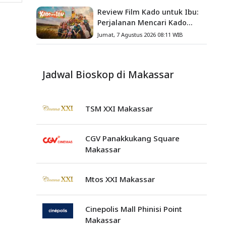
Review Film Kado untuk Ibu:
Perjalanan Mencari Kado
yang Mengajarkan Arti
Jumat, 7 Agustus 2026 08:11 WIB
Keluarga
Jadwal Bioskop di Makassar
TSM XXI Makassar
CGV Panakkukang Square
Makassar
Mtos XXI Makassar
Cinepolis Mall Phinisi Point
Makassar