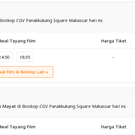
Bioskop CGV Panakkukang Square Makassar hari ini.
dwal Tayang Film
Harga Tiket
-
14:50
18:35
wal Film di Bioskop Lain »
n Mayat
di Bioskop CGV Panakkukang Square Makassar hari ini.
dwal Tayang Film
Harga Tiket