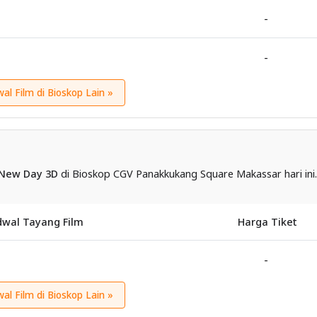
-
-
wal Film di Bioskop Lain »
 New Day 3D
di Bioskop CGV Panakkukang Square Makassar hari ini.
dwal Tayang Film
Harga Tiket
-
wal Film di Bioskop Lain »