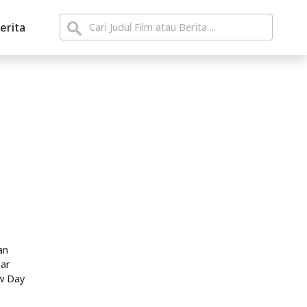
erita
an
sar
ew Day