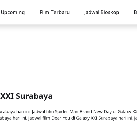
Upcoming
Film Terbaru
Jadwal Bioskop
B
 XXI Surabaya
rabaya hari ini. Jadwal film Spider Man Brand New Day di Galaxy XX
baya hari ini. Jadwal film Dear You di Galaxy XXI Surabaya hari ini. 