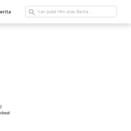
erita
I
Jadwal