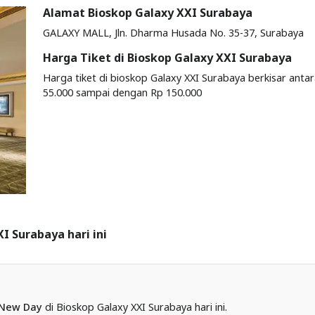
Alamat Bioskop Galaxy XXI Surabaya
GALAXY MALL, Jln. Dharma Husada No. 35-37, Surabaya
Harga Tiket di Bioskop Galaxy XXI Surabaya
Harga tiket di bioskop Galaxy XXI Surabaya berkisar anta
55.000 sampai dengan Rp 150.000
I Surabaya hari ini
 New Day
di Bioskop Galaxy XXI Surabaya hari ini.