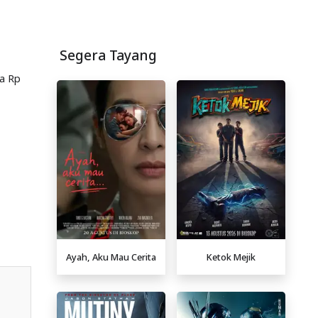
Segera Tayang
ra Rp
Ayah, Aku Mau Cerita
Ketok Mejik