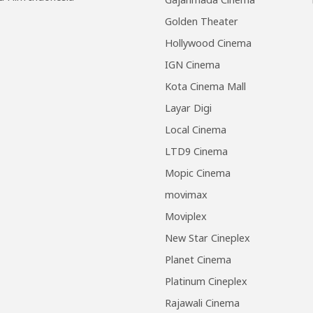
Golden Theater
Hollywood Cinema
IGN Cinema
Kota Cinema Mall
Layar Digi
Local Cinema
LTD9 Cinema
Mopic Cinema
movimax
Moviplex
New Star Cineplex
Planet Cinema
Platinum Cineplex
Rajawali Cinema