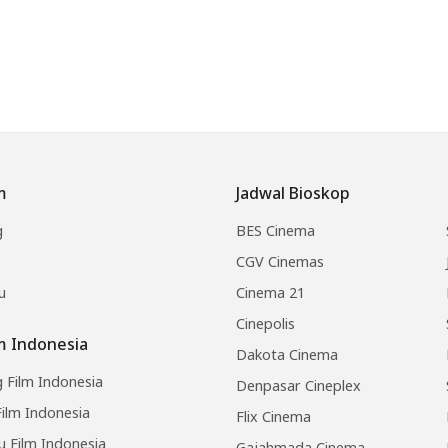
m
Jadwal Bioskop
g
BES Cinema
CGV Cinemas
u
Cinema 21
Cinepolis
lm Indonesia
Dakota Cinema
 Film Indonesia
Denpasar Cineplex
ilm Indonesia
Flix Cinema
u Film Indonesia
Gajahmada Cinema