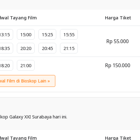
dwal Tayang Film
Harga Tiket
13:15
15:00
15:25
15:55
Rp 55.000
18:35
20:20
20:45
21:15
Rp 150.000
18:20
21:00
wal Film di Bioskop Lain »
kop Galaxy XXI Surabaya hari ini.
dwal Tayang Film
Harga Tiket