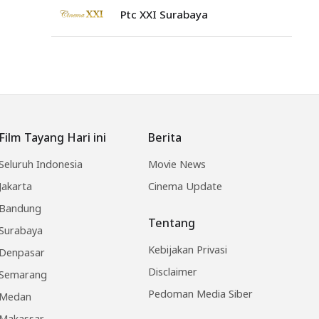
Ptc XXI Surabaya
Film Tayang Hari ini
Berita
Seluruh Indonesia
Movie News
Jakarta
Cinema Update
Bandung
Tentang
Surabaya
Kebijakan Privasi
Denpasar
Disclaimer
Semarang
Pedoman Media Siber
Medan
Makassar