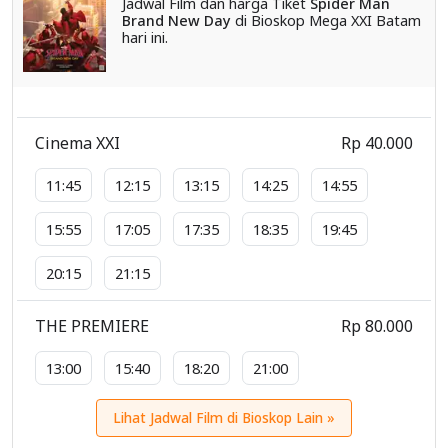
Jadwal Film dan harga Tiket
Spider Man
Brand New Day
di Bioskop Mega XXI Batam
hari ini.
Cinema XXI
Rp 40.000
11:45
12:15
13:15
14:25
14:55
15:55
17:05
17:35
18:35
19:45
20:15
21:15
THE PREMIERE
Rp 80.000
13:00
15:40
18:20
21:00
Lihat Jadwal Film di Bioskop Lain »