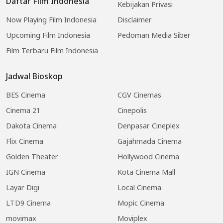
Daftar Film Indonesia
Kebijakan Privasi
Now Playing Film Indonesia
Disclaimer
Upcoming Film Indonesia
Pedoman Media Siber
Film Terbaru Film Indonesia
Jadwal Bioskop
BES Cinema
CGV Cinemas
Cinema 21
Cinepolis
Dakota Cinema
Denpasar Cineplex
Flix Cinema
Gajahmada Cinema
Golden Theater
Hollywood Cinema
IGN Cinema
Kota Cinema Mall
Layar Digi
Local Cinema
LTD9 Cinema
Mopic Cinema
movimax
Moviplex