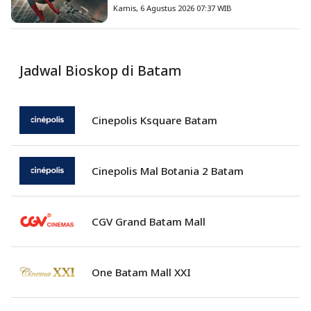
Tembus US$1 Miliar
Kamis, 6 Agustus 2026 07:37 WIB
Jadwal Bioskop di Batam
Cinepolis Ksquare Batam
Cinepolis Mal Botania 2 Batam
CGV Grand Batam Mall
One Batam Mall XXI