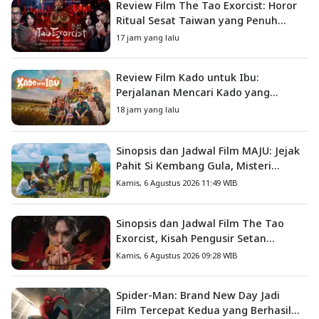
Review Film The Tao Exorcist: Horor
Ritual Sesat Taiwan yang Penuh
Misteri dan Teror Psikologis
17 jam yang lalu
Review Film Kado untuk Ibu:
Perjalanan Mencari Kado yang
Mengajarkan Arti Keluarga
18 jam yang lalu
Sinopsis dan Jadwal Film MAJU: Jejak
Pahit Si Kembang Gula, Misteri
Hilangnya Bagas di Lokasi Jambore
Kamis, 6 Agustus 2026 11:49 WIB
Sinopsis dan Jadwal Film The Tao
Exorcist, Kisah Pengusir Setan
Melawan Kutukan Mematikan
Kamis, 6 Agustus 2026 09:28 WIB
Spider-Man: Brand New Day Jadi
Film Tercepat Kedua yang Berhasil