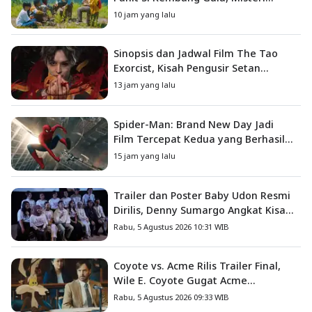
Hilangnya Bagas di Lokasi Jambore
10 jam yang lalu
Sinopsis dan Jadwal Film The Tao
Exorcist, Kisah Pengusir Setan
Melawan Kutukan Mematikan
13 jam yang lalu
Spider-Man: Brand New Day Jadi
Film Tercepat Kedua yang Berhasil
Tembus US$1 Miliar
15 jam yang lalu
Trailer dan Poster Baby Udon Resmi
Dirilis, Denny Sumargo Angkat Kisah
Nyata Fanny Kondoh
Rabu, 5 Agustus 2026 10:31 WIB
Coyote vs. Acme Rilis Trailer Final,
Wile E. Coyote Gugat Acme
Corporation ke Pengadilan
Rabu, 5 Agustus 2026 09:33 WIB