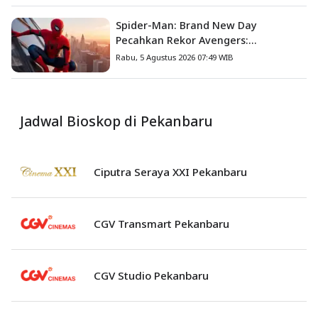
Spider-Man: Brand New Day
Pecahkan Rekor Avengers:
Endgame, Cetak Debut Box Office
Rabu, 5 Agustus 2026 07:49 WIB
Terbesar Sepanjang Sejarah
Jadwal Bioskop di Pekanbaru
Ciputra Seraya XXI Pekanbaru
CGV Transmart Pekanbaru
CGV Studio Pekanbaru