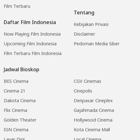
Film Terbaru
Tentang
Daftar Film Indonesia
Kebijakan Privasi
Now Playing Film Indonesia
Disclaimer
Upcoming Film Indonesia
Pedoman Media Siber
Film Terbaru Film Indonesia
Jadwal Bioskop
BES Cinema
CGV Cinemas
Cinema 21
Cinepolis
Dakota Cinema
Denpasar Cineplex
Flix Cinema
Gajahmada Cinema
Golden Theater
Hollywood Cinema
IGN Cinema
Kota Cinema Mall
Layar Digi
Local Cinema