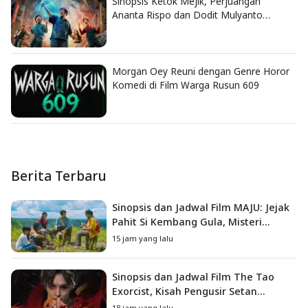
Sinopsis Ketok Mejik, Perjuangan
Ananta Rispo dan Dodit Mulyanto
Selamatkan Bengkel
Morgan Oey Reuni dengan Genre Horor
Komedi di Film Warga Rusun 609
Berita Terbaru
Sinopsis dan Jadwal Film MAJU: Jejak
Pahit Si Kembang Gula, Misteri
Hilangnya Bagas di Lokasi Jambore
15 jam yang lalu
Sinopsis dan Jadwal Film The Tao
Exorcist, Kisah Pengusir Setan
Melawan Kutukan Mematikan
18 jam yang lalu