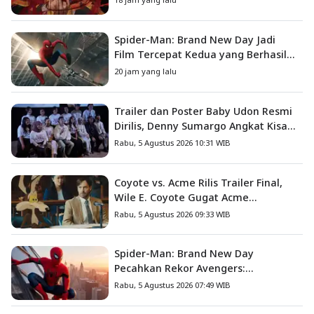
Spider-Man: Brand New Day Jadi
Film Tercepat Kedua yang Berhasil
Tembus US$1 Miliar
20 jam yang lalu
Trailer dan Poster Baby Udon Resmi
Dirilis, Denny Sumargo Angkat Kisah
Nyata Fanny Kondoh
Rabu, 5 Agustus 2026 10:31 WIB
Coyote vs. Acme Rilis Trailer Final,
Wile E. Coyote Gugat Acme
Corporation ke Pengadilan
Rabu, 5 Agustus 2026 09:33 WIB
Spider-Man: Brand New Day
Pecahkan Rekor Avengers:
Endgame, Cetak Debut Box Office
Rabu, 5 Agustus 2026 07:49 WIB
Terbesar Sepanjang Sejarah