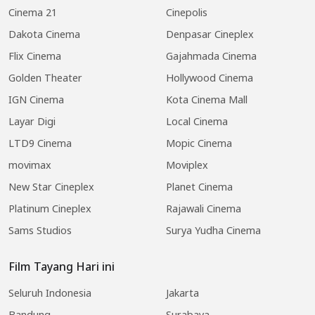
Cinema 21
Cinepolis
Dakota Cinema
Denpasar Cineplex
Flix Cinema
Gajahmada Cinema
Golden Theater
Hollywood Cinema
IGN Cinema
Kota Cinema Mall
Layar Digi
Local Cinema
LTD9 Cinema
Mopic Cinema
movimax
Moviplex
New Star Cineplex
Planet Cinema
Platinum Cineplex
Rajawali Cinema
Sams Studios
Surya Yudha Cinema
Film Tayang Hari ini
Seluruh Indonesia
Jakarta
Bandung
Surabaya