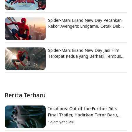
Brand New Day
Spider-Man: Brand New Day Pecahkan
Rekor Avengers: Endgame, Cetak Debut
Box Office Terbesar Sepanjang Sejarah
Spider-Man: Brand New Day Jadi Film
Tercepat Kedua yang Berhasil Tembus
US$1 Miliar
Berita Terbaru
Insidious: Out of the Further Rilis
Final Trailer, Hadirkan Teror Baru,
Iblis Kini Masuk ke Dunia Manusia
12 jam yang lalu