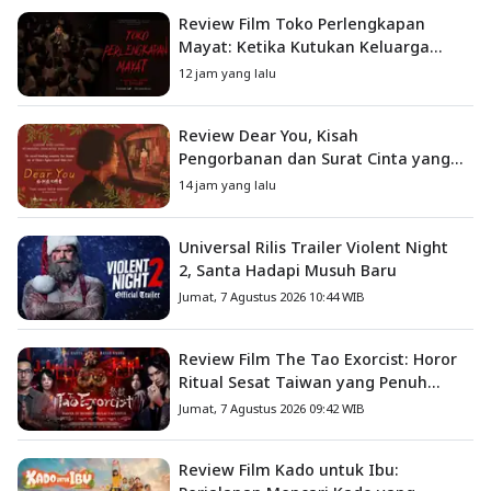
Review Film Toko Perlengkapan
Mayat: Ketika Kutukan Keluarga
Menjadi Sumber Teror yang
12 jam yang lalu
Sesungguhnya
Review Dear You, Kisah
Pengorbanan dan Surat Cinta yang
Menyentuh Hati
14 jam yang lalu
Universal Rilis Trailer Violent Night
2, Santa Hadapi Musuh Baru
Jumat, 7 Agustus 2026 10:44 WIB
Review Film The Tao Exorcist: Horor
Ritual Sesat Taiwan yang Penuh
Misteri dan Teror Psikologis
Jumat, 7 Agustus 2026 09:42 WIB
Review Film Kado untuk Ibu: