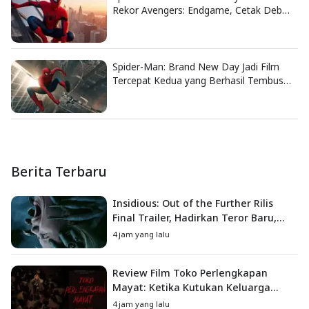
Rekor Avengers: Endgame, Cetak Debut
Box Office Terbesar Sepanjang Sejarah
Spider-Man: Brand New Day Jadi Film
Tercepat Kedua yang Berhasil Tembus
US$1 Miliar
Berita Terbaru
Insidious: Out of the Further Rilis
Final Trailer, Hadirkan Teror Baru,
Iblis Kini Masuk ke Dunia Manusia
4 jam yang lalu
Review Film Toko Perlengkapan
Mayat: Ketika Kutukan Keluarga
Menjadi Sumber Teror yang
4 jam yang lalu