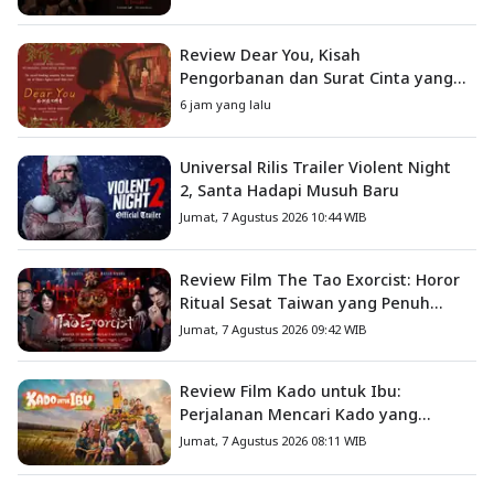
Sesungguhnya
Review Dear You, Kisah
Pengorbanan dan Surat Cinta yang
Menyentuh Hati
6 jam yang lalu
Universal Rilis Trailer Violent Night
2, Santa Hadapi Musuh Baru
Jumat, 7 Agustus 2026 10:44 WIB
Review Film The Tao Exorcist: Horor
Ritual Sesat Taiwan yang Penuh
Misteri dan Teror Psikologis
Jumat, 7 Agustus 2026 09:42 WIB
Review Film Kado untuk Ibu:
Perjalanan Mencari Kado yang
Mengajarkan Arti Keluarga
Jumat, 7 Agustus 2026 08:11 WIB