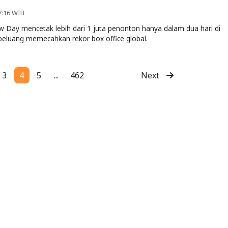
7:16 WIB
 Day mencetak lebih dari 1 juta penonton hanya dalam dua hari di
rpeluang memecahkan rekor box office global.
3
4
5
...
462
Next