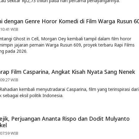
au sekitar Rp2,73 triliun pada hari pertama penayangannya.
i dengan Genre Horor Komedi di Film Warga Rusun 6
 10:41 WIB
tangi Ghost in Cell, Morgan Oey kembali tampil dalam film horor
memimpin jajaran pemain Warga Rusun 609, proyek terbaru Rapi Films
ng pada 2026.
rap Film Casparina, Angkat Kisah Nyata Sang Nenek
 09:27 WIB
ahadian kembali menyutradarai Casparina, film yang terinspirasi dari
sebagai eksil politik Indonesia.
ejik, Perjuangan Ananta Rispo dan Dodit Mulyanto
kel
 07:59 WIB