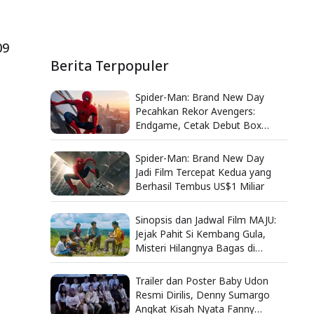
09
Berita Terpopuler
Spider-Man: Brand New Day
Pecahkan Rekor Avengers:
Endgame, Cetak Debut Box
Office Terbesar Sepanjang
Sejarah
Spider-Man: Brand New Day
Jadi Film Tercepat Kedua yang
Berhasil Tembus US$1 Miliar
Sinopsis dan Jadwal Film MAJU:
Jejak Pahit Si Kembang Gula,
Misteri Hilangnya Bagas di
Lokasi Jambore
Trailer dan Poster Baby Udon
Resmi Dirilis, Denny Sumargo
Angkat Kisah Nyata Fanny