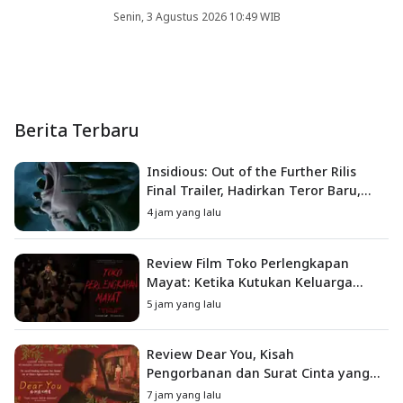
Senin, 3 Agustus 2026 10:49 WIB
Berita Terbaru
Insidious: Out of the Further Rilis
Final Trailer, Hadirkan Teror Baru,
Iblis Kini Masuk ke Dunia Manusia
4 jam yang lalu
Review Film Toko Perlengkapan
Mayat: Ketika Kutukan Keluarga
Menjadi Sumber Teror yang
5 jam yang lalu
Sesungguhnya
Review Dear You, Kisah
Pengorbanan dan Surat Cinta yang
Menyentuh Hati
7 jam yang lalu