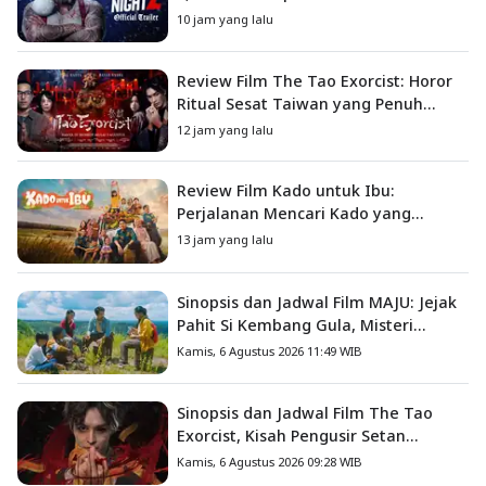
10 jam yang lalu
Review Film The Tao Exorcist: Horor
Ritual Sesat Taiwan yang Penuh
Misteri dan Teror Psikologis
12 jam yang lalu
Review Film Kado untuk Ibu:
Perjalanan Mencari Kado yang
Mengajarkan Arti Keluarga
13 jam yang lalu
Sinopsis dan Jadwal Film MAJU: Jejak
Pahit Si Kembang Gula, Misteri
Hilangnya Bagas di Lokasi Jambore
Kamis, 6 Agustus 2026 11:49 WIB
Sinopsis dan Jadwal Film The Tao
Exorcist, Kisah Pengusir Setan
Melawan Kutukan Mematikan
Kamis, 6 Agustus 2026 09:28 WIB