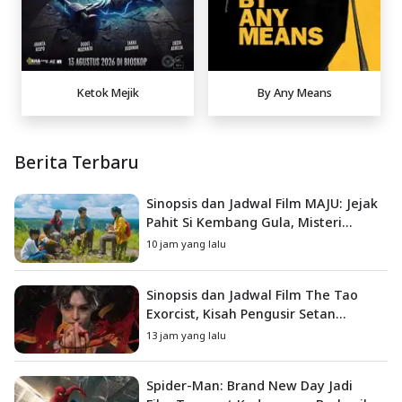
Ketok Mejik
By Any Means
Berita Terbaru
Sinopsis dan Jadwal Film MAJU: Jejak
Pahit Si Kembang Gula, Misteri
Hilangnya Bagas di Lokasi Jambore
10 jam yang lalu
Sinopsis dan Jadwal Film The Tao
Exorcist, Kisah Pengusir Setan
Melawan Kutukan Mematikan
13 jam yang lalu
Spider-Man: Brand New Day Jadi