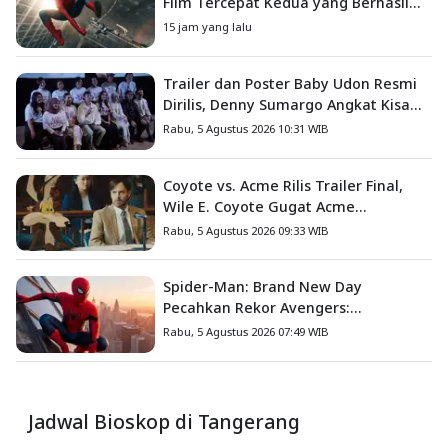
Film Tercepat Kedua yang Berhasil
Tembus US$1 Miliar
15 jam yang lalu
Trailer dan Poster Baby Udon Resmi
Dirilis, Denny Sumargo Angkat Kisah
Nyata Fanny Kondoh
Rabu, 5 Agustus 2026 10:31 WIB
Coyote vs. Acme Rilis Trailer Final,
Wile E. Coyote Gugat Acme
Corporation ke Pengadilan
Rabu, 5 Agustus 2026 09:33 WIB
Spider-Man: Brand New Day
Pecahkan Rekor Avengers:
Endgame, Cetak Debut Box Office
Rabu, 5 Agustus 2026 07:49 WIB
Terbesar Sepanjang Sejarah
Jadwal Bioskop di Tangerang