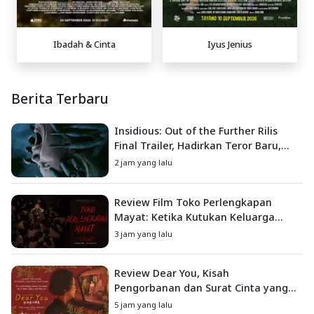
Ibadah & Cinta
Iyus Jenius
Berita Terbaru
Insidious: Out of the Further Rilis
Final Trailer, Hadirkan Teror Baru,
Iblis Kini Masuk ke Dunia Manusia
2 jam yang lalu
Review Film Toko Perlengkapan
Mayat: Ketika Kutukan Keluarga
Menjadi Sumber Teror yang
3 jam yang lalu
Sesungguhnya
Review Dear You, Kisah
Pengorbanan dan Surat Cinta yang
Menyentuh Hati
5 jam yang lalu