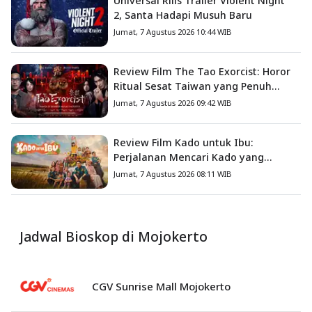
Universal Rilis Trailer Violent Night
2, Santa Hadapi Musuh Baru
Jumat, 7 Agustus 2026 10:44 WIB
Review Film The Tao Exorcist: Horor
Ritual Sesat Taiwan yang Penuh
Misteri dan Teror Psikologis
Jumat, 7 Agustus 2026 09:42 WIB
Review Film Kado untuk Ibu:
Perjalanan Mencari Kado yang
Mengajarkan Arti Keluarga
Jumat, 7 Agustus 2026 08:11 WIB
Jadwal Bioskop di Mojokerto
CGV Sunrise Mall Mojokerto