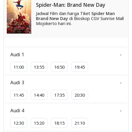
Spider-Man: Brand New Day
Jadwal Film dan harga Tiket
Spider Man
Brand New Day
di Bioskop CGV Sunrise Mall
Mojokerto hari ini.
Audi 1
-
11:00
13:55
16:50
19:45
Audi 3
-
11:45
14:40
17:35
20:30
Audi 4
-
12:30
15:20
18:15
21:10