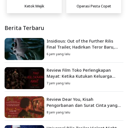
Ketok Mejik
Operasi Pesta Copet
Berita Terbaru
Insidious: Out of the Further Rilis
Final Trailer, Hadirkan Teror Baru,
Iblis Kini Masuk ke Dunia Manusia
6 jam yang lalu
Review Film Toko Perlengkapan
Mayat: Ketika Kutukan Keluarga
Menjadi Sumber Teror yang
7 jam yang lalu
Sesungguhnya
Review Dear You, Kisah
Pengorbanan dan Surat Cinta yang
Menyentuh Hati
8 jam yang lalu