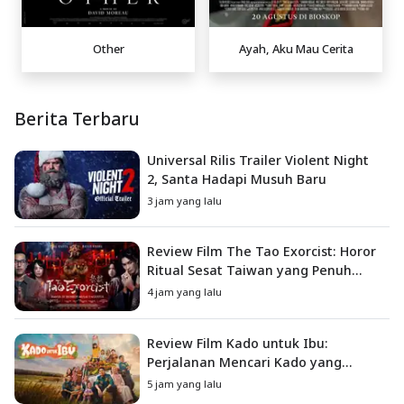
Other
Ayah, Aku Mau Cerita
Berita Terbaru
Universal Rilis Trailer Violent Night
2, Santa Hadapi Musuh Baru
3 jam yang lalu
Review Film The Tao Exorcist: Horor
Ritual Sesat Taiwan yang Penuh
Misteri dan Teror Psikologis
4 jam yang lalu
Review Film Kado untuk Ibu:
Perjalanan Mencari Kado yang
Mengajarkan Arti Keluarga
5 jam yang lalu