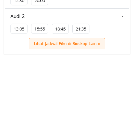
12:30
20:00
Audi 2
-
13:05
15:55
18:45
21:35
Lihat Jadwal Film di Bioskop Lain »