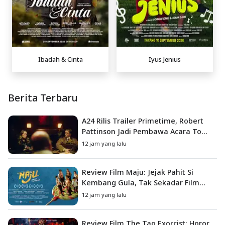
Ibadah & Cinta
Iyus Jenius
Berita Terbaru
A24 Rilis Trailer Primetime, Robert
Pattinson Jadi Pembawa Acara To
Catch a Predator
12 jam yang lalu
Review Film Maju: Jejak Pahit Si
Kembang Gula, Tak Sekadar Film
Petualangan Anak
12 jam yang lalu
Review Film The Tao Exorcist: Horor