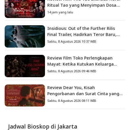
Ritual Tao yang Menyimpan Dosa
Masa Lalu
14 jam yang lalu
Insidious: Out of the Further Rilis
Final Trailer, Hadirkan Teror Baru,
Iblis Kini Masuk ke Dunia Manusia
Sabtu, 8 Agustus 2026 10:37 WIB
Review Film Toko Perlengkapan
Mayat: Ketika Kutukan Keluarga
Menjadi Sumber Teror yang
Sabtu, 8 Agustus 2026 09:46 WIB
Sesungguhnya
Review Dear You, Kisah
Pengorbanan dan Surat Cinta yang
Menyentuh Hati
Sabtu, 8 Agustus 2026 08:11 WIB
Jadwal Bioskop di Jakarta