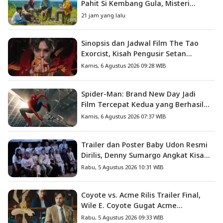
Pahit Si Kembang Gula, Misteri
Hilangnya Bagas di Lokasi Jambore
21 jam yang lalu
Sinopsis dan Jadwal Film The Tao
Exorcist, Kisah Pengusir Setan
Melawan Kutukan Mematikan
Kamis, 6 Agustus 2026 09:28 WIB
Spider-Man: Brand New Day Jadi
Film Tercepat Kedua yang Berhasil
Tembus US$1 Miliar
Kamis, 6 Agustus 2026 07:37 WIB
Trailer dan Poster Baby Udon Resmi
Dirilis, Denny Sumargo Angkat Kisah
Nyata Fanny Kondoh
Rabu, 5 Agustus 2026 10:31 WIB
Coyote vs. Acme Rilis Trailer Final,
Wile E. Coyote Gugat Acme
Corporation ke Pengadilan
Rabu, 5 Agustus 2026 09:33 WIB