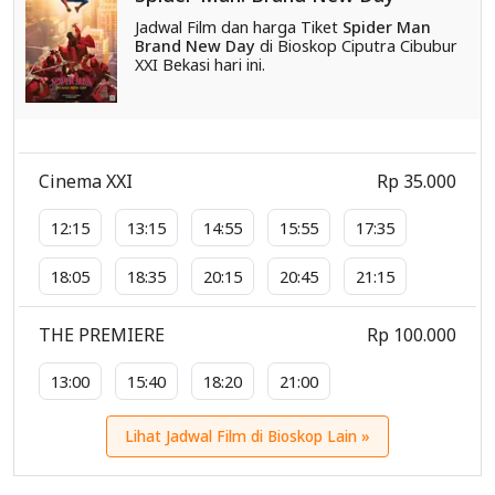
Jadwal Film dan harga Tiket
Spider Man
Brand New Day
di Bioskop Ciputra Cibubur
XXI Bekasi hari ini.
Cinema XXI
Rp 35.000
12:15
13:15
14:55
15:55
17:35
18:05
18:35
20:15
20:45
21:15
THE PREMIERE
Rp 100.000
13:00
15:40
18:20
21:00
Lihat Jadwal Film di Bioskop Lain »