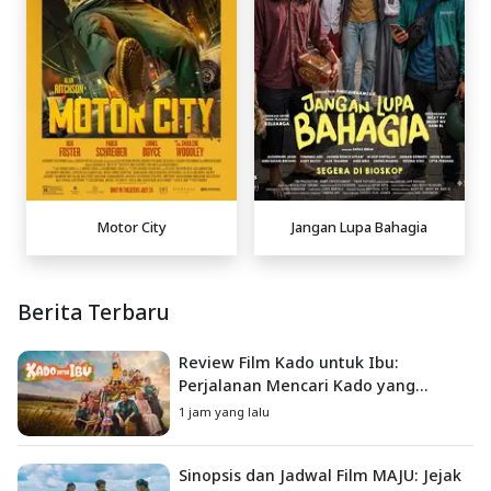
Motor City
Jangan Lupa Bahagia
Berita Terbaru
Review Film Kado untuk Ibu:
Perjalanan Mencari Kado yang
Mengajarkan Arti Keluarga
1 jam yang lalu
Sinopsis dan Jadwal Film MAJU: Jejak