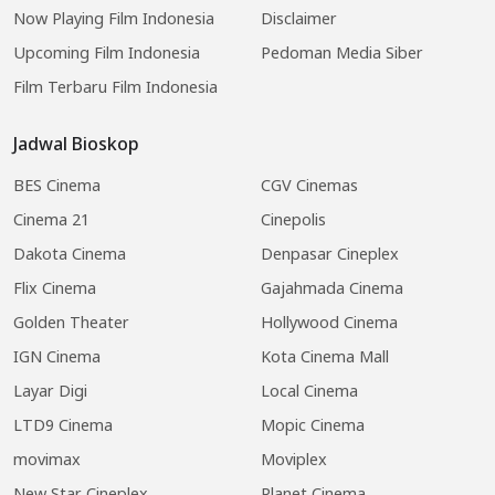
Now Playing Film Indonesia
Disclaimer
Upcoming Film Indonesia
Pedoman Media Siber
Film Terbaru Film Indonesia
Jadwal Bioskop
BES Cinema
CGV Cinemas
Cinema 21
Cinepolis
Dakota Cinema
Denpasar Cineplex
Flix Cinema
Gajahmada Cinema
Golden Theater
Hollywood Cinema
IGN Cinema
Kota Cinema Mall
Layar Digi
Local Cinema
LTD9 Cinema
Mopic Cinema
movimax
Moviplex
New Star Cineplex
Planet Cinema