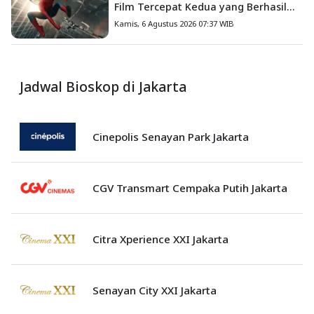
Film Tercepat Kedua yang Berhasil
Tembus US$1 Miliar
Kamis, 6 Agustus 2026 07:37 WIB
Jadwal Bioskop di Jakarta
Cinepolis Senayan Park Jakarta
CGV Transmart Cempaka Putih Jakarta
Citra Xperience XXI Jakarta
Senayan City XXI Jakarta