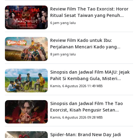
Review Film The Tao Exorcist: Horor
Ritual Sesat Taiwan yang Penuh
Misteri dan Teror Psikologis
6 jam yang lalu
Review Film Kado untuk Ibu:
Perjalanan Mencari Kado yang
Mengajarkan Arti Keluarga
8 jam yang lalu
Sinopsis dan Jadwal Film MAJU: Jejak
Pahit Si Kembang Gula, Misteri
Hilangnya Bagas di Lokasi Jambore
Kamis, 6 Agustus 2026 11:49 WIB
Sinopsis dan Jadwal Film The Tao
Exorcist, Kisah Pengusir Setan
Melawan Kutukan Mematikan
Kamis, 6 Agustus 2026 09:28 WIB
Spider-Man: Brand New Day Jadi