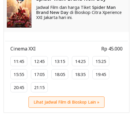
Jadwal Film dan harga Tiket
Spider Man
Brand New Day
di Bioskop Citra Xperience
XXI Jakarta hari ini.
Cinema XXI
Rp 45.000
11:45
12:45
13:15
14:25
15:25
15:55
17:05
18:05
18:35
19:45
20:45
21:15
Lihat Jadwal Film di Bioskop Lain »