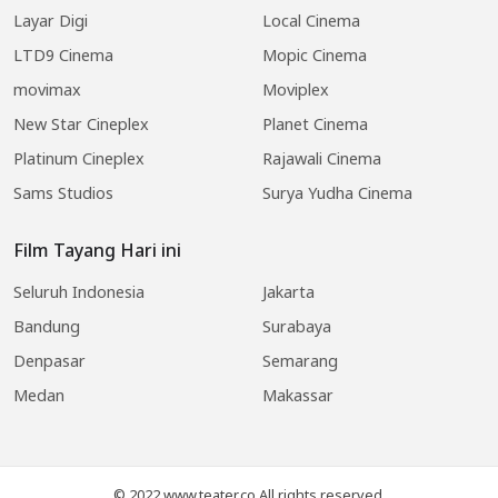
Layar Digi
Local Cinema
LTD9 Cinema
Mopic Cinema
movimax
Moviplex
New Star Cineplex
Planet Cinema
Platinum Cineplex
Rajawali Cinema
Sams Studios
Surya Yudha Cinema
Film Tayang Hari ini
Seluruh Indonesia
Jakarta
Bandung
Surabaya
Denpasar
Semarang
Medan
Makassar
© 2022 www.teater.co All rights reserved.