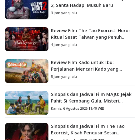
2, Santa Hadapi Musuh Baru
3 jam yang lalu
Review Film The Tao Exorcist: Horor
Ritual Sesat Taiwan yang Penuh
Misteri dan Teror Psikologis
4 jam yang lalu
Review Film Kado untuk Ibu:
Perjalanan Mencari Kado yang
Mengajarkan Arti Keluarga
5 jam yang lalu
Sinopsis dan Jadwal Film MAJU: Jejak
Pahit Si Kembang Gula, Misteri
Hilangnya Bagas di Lokasi Jambore
Kamis, 6 Agustus 2026 11:49 WIB
Sinopsis dan Jadwal Film The Tao
Exorcist, Kisah Pengusir Setan
Melawan Kutukan Mematikan