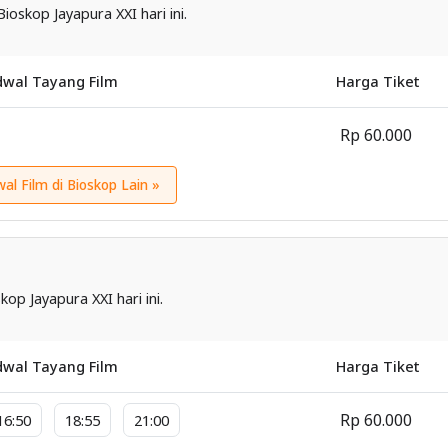
Bioskop Jayapura XXI hari ini.
dwal Tayang Film
Harga Tiket
Rp 60.000
wal Film di Bioskop Lain »
kop Jayapura XXI hari ini.
dwal Tayang Film
Harga Tiket
Rp 60.000
16:50
18:55
21:00