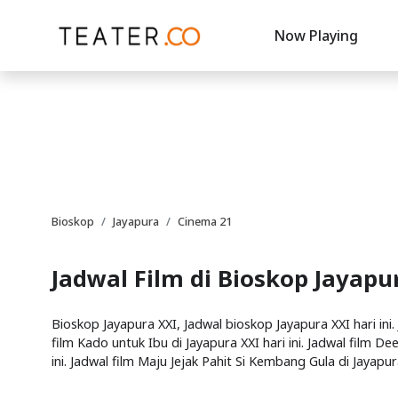
Now Playing
Bioskop
Jayapura
Cinema 21
Jadwal Film di Bioskop Jayapu
Bioskop Jayapura XXI, Jadwal bioskop Jayapura XXI hari ini.
film Kado untuk Ibu di Jayapura XXI hari ini. Jadwal film De
ini. Jadwal film Maju Jejak Pahit Si Kembang Gula di Jayapura