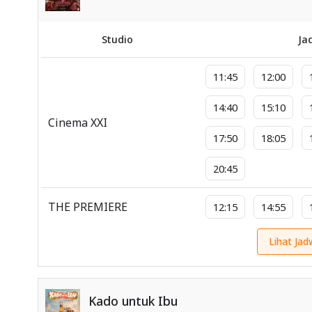
Studio
Ja
11:45
12:00
14:40
15:10
Cinema XXI
17:50
18:05
20:45
THE PREMIERE
12:15
14:55
Lihat Jad
Kado untuk Ibu