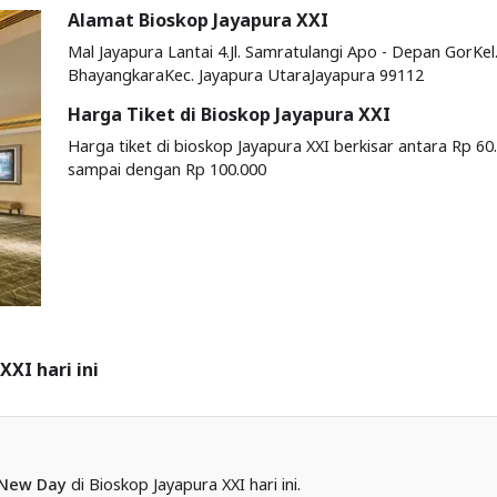
Alamat Bioskop Jayapura XXI
Mal Jayapura Lantai 4.Jl. Samratulangi Apo - Depan GorKel
BhayangkaraKec. Jayapura UtaraJayapura 99112
Harga Tiket di Bioskop Jayapura XXI
Harga tiket di bioskop Jayapura XXI berkisar antara Rp 60
sampai dengan Rp 100.000
XXI hari ini
 New Day
di Bioskop Jayapura XXI hari ini.