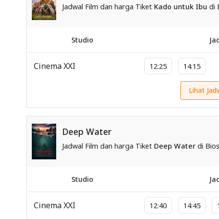
Jadwal Film dan harga Tiket
Kado untuk Ibu
di 
Studio
Ja
Cinema XXI
12:25
14:15
Lihat Jad
Deep Water
Jadwal Film dan harga Tiket
Deep Water
di Bios
Studio
Ja
Cinema XXI
12:40
14:45