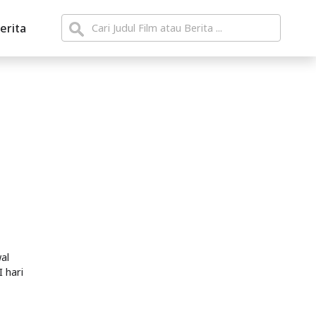
erita
al
I hari