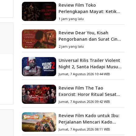
Review Film Toko
Perlengkapan Mayat: Ketika
Kutukan Keluarga Menjadi
1 jam yang lalu
Sumber Teror yang
Sesungguhnya
Review Dear You, Kisah
Pengorbanan dan Surat Cinta
yang Menyentuh Hati
2 jam yang lalu
Universal Rilis Trailer Violent
Night 2, Santa Hadapi Musuh
Baru
Jumat, 7 Agustus 2026 10:44 WIB
Review Film The Tao
Exorcist: Horor Ritual Sesat
Taiwan yang Penuh Misteri
Jumat, 7 Agustus 2026 09:42 WIB
dan Teror Psikologis
Review Film Kado untuk Ibu:
Perjalanan Mencari Kado
yang Mengajarkan Arti
Jumat, 7 Agustus 2026 08:11 WIB
Keluarga