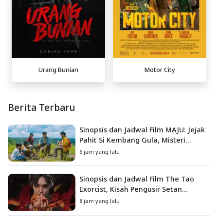
Urang Bunian
Motor City
Berita Terbaru
Sinopsis dan Jadwal Film MAJU: Jejak
Pahit Si Kembang Gula, Misteri
Hilangnya Bagas di Lokasi Jambore
6 jam yang lalu
Sinopsis dan Jadwal Film The Tao
Exorcist, Kisah Pengusir Setan
Melawan Kutukan Mematikan
8 jam yang lalu