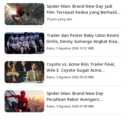
Spider-Man: Brand New Day Jadi
Film Tercepat Kedua yang Berhasil
Tembus US$1 Miliar
10 jam yang lalu
Trailer dan Poster Baby Udon Resmi
Dirilis, Denny Sumargo Angkat Kisah
Nyata Fanny Kondoh
Rabu, 5 Agustus 2026 10:31 WIB
Coyote vs. Acme Rilis Trailer Final,
Wile E. Coyote Gugat Acme
Corporation ke Pengadilan
Rabu, 5 Agustus 2026 09:33 WIB
Spider-Man: Brand New Day
Pecahkan Rekor Avengers:
Endgame, Cetak Debut Box Office
Rabu, 5 Agustus 2026 07:49 WIB
Terbesar Sepanjang Sejarah