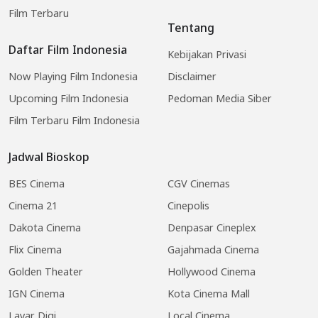
Film Terbaru
Tentang
Daftar Film Indonesia
Kebijakan Privasi
Now Playing Film Indonesia
Disclaimer
Upcoming Film Indonesia
Pedoman Media Siber
Film Terbaru Film Indonesia
Jadwal Bioskop
BES Cinema
CGV Cinemas
Cinema 21
Cinepolis
Dakota Cinema
Denpasar Cineplex
Flix Cinema
Gajahmada Cinema
Golden Theater
Hollywood Cinema
IGN Cinema
Kota Cinema Mall
Layar Digi
Local Cinema