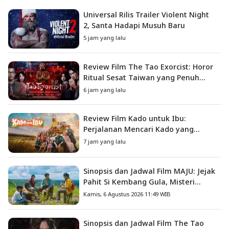
Universal Rilis Trailer Violent Night
2, Santa Hadapi Musuh Baru
5 jam yang lalu
Review Film The Tao Exorcist: Horor
Ritual Sesat Taiwan yang Penuh
Misteri dan Teror Psikologis
6 jam yang lalu
Review Film Kado untuk Ibu:
Perjalanan Mencari Kado yang
Mengajarkan Arti Keluarga
7 jam yang lalu
Sinopsis dan Jadwal Film MAJU: Jejak
Pahit Si Kembang Gula, Misteri
Hilangnya Bagas di Lokasi Jambore
Kamis, 6 Agustus 2026 11:49 WIB
Sinopsis dan Jadwal Film The Tao