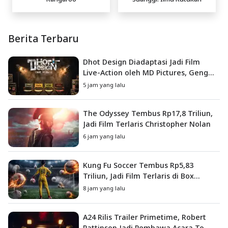
Berita Terbaru
Dhot Design Diadaptasi Jadi Film
Live-Action oleh MD Pictures, Geng
4G Siap ke Layar Lebar
5 jam yang lalu
The Odyssey Tembus Rp17,8 Triliun,
Jadi Film Terlaris Christopher Nolan
6 jam yang lalu
Kung Fu Soccer Tembus Rp5,83
Triliun, Jadi Film Terlaris di Box
Office China
8 jam yang lalu
A24 Rilis Trailer Primetime, Robert
Pattinson Jadi Pembawa Acara To