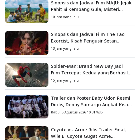
Sinopsis dan Jadwal Film MAJU: Jejak
Pahit Si Kembang Gula, Misteri
Hilangnya Bagas di Lokasi Jambore
10 jam yang lalu
Sinopsis dan Jadwal Film The Tao
Exorcist, Kisah Pengusir Setan
Melawan Kutukan Mematikan
13 jam yang lalu
Spider-Man: Brand New Day Jadi
Film Tercepat Kedua yang Berhasil
Tembus US$1 Miliar
15 jam yang lalu
Trailer dan Poster Baby Udon Resmi
Dirilis, Denny Sumargo Angkat Kisah
Nyata Fanny Kondoh
Rabu, 5 Agustus 2026 10:31 WIB
Coyote vs. Acme Rilis Trailer Final,
Wile E. Coyote Gugat Acme