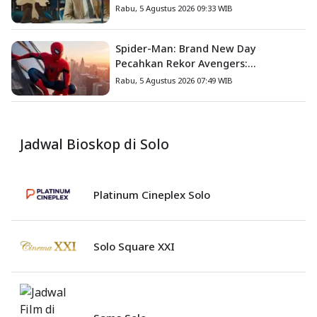
Corporation ke Pengadilan
Rabu, 5 Agustus 2026 09:33 WIB
Spider-Man: Brand New Day
Pecahkan Rekor Avengers:
Endgame, Cetak Debut Box Office
Rabu, 5 Agustus 2026 07:49 WIB
Terbesar Sepanjang Sejarah
Jadwal Bioskop di Solo
Platinum Cineplex Solo
Solo Square XXI