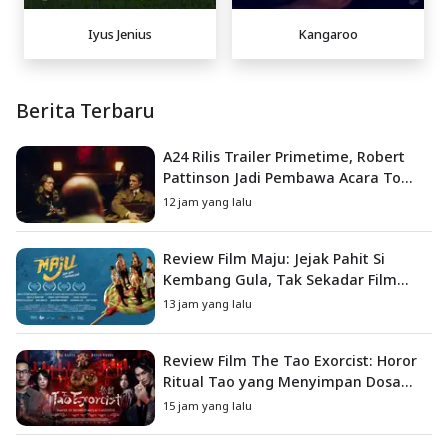
Iyus Jenius
Kangaroo
Berita Terbaru
A24 Rilis Trailer Primetime, Robert
Pattinson Jadi Pembawa Acara To
Catch a Predator
12 jam yang lalu
Review Film Maju: Jejak Pahit Si
Kembang Gula, Tak Sekadar Film
Petualangan Anak
13 jam yang lalu
Review Film The Tao Exorcist: Horor
Ritual Tao yang Menyimpan Dosa
Masa Lalu
15 jam yang lalu