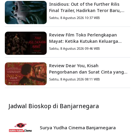
Insidious: Out of the Further Rilis
Final Trailer, Hadirkan Teror Baru,
Iblis Kini Masuk ke Dunia Manusia
Sabtu, 8 Agustus 2026 10:37 WIB
Review Film Toko Perlengkapan
Mayat: Ketika Kutukan Keluarga
Menjadi Sumber Teror yang
Sabtu, 8 Agustus 2026 09:46 WIB
Sesungguhnya
Review Dear You, Kisah
Pengorbanan dan Surat Cinta yang
Menyentuh Hati
Sabtu, 8 Agustus 2026 08:11 WIB
Jadwal Bioskop di Banjarnegara
Surya Yudha Cinema Banjarnegara