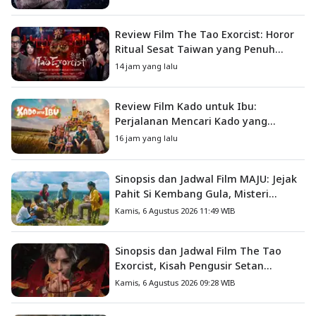
Review Film The Tao Exorcist: Horor
Ritual Sesat Taiwan yang Penuh
Misteri dan Teror Psikologis
14 jam yang lalu
Review Film Kado untuk Ibu:
Perjalanan Mencari Kado yang
Mengajarkan Arti Keluarga
16 jam yang lalu
Sinopsis dan Jadwal Film MAJU: Jejak
Pahit Si Kembang Gula, Misteri
Hilangnya Bagas di Lokasi Jambore
Kamis, 6 Agustus 2026 11:49 WIB
Sinopsis dan Jadwal Film The Tao
Exorcist, Kisah Pengusir Setan
Melawan Kutukan Mematikan
Kamis, 6 Agustus 2026 09:28 WIB