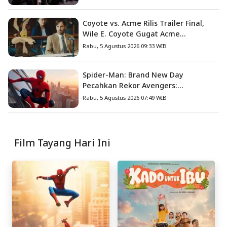
Coyote vs. Acme Rilis Trailer Final,
Wile E. Coyote Gugat Acme
Corporation ke Pengadilan
Rabu, 5 Agustus 2026 09:33 WIB
Spider-Man: Brand New Day
Pecahkan Rekor Avengers:
Endgame, Cetak Debut Box Office
Rabu, 5 Agustus 2026 07:49 WIB
Terbesar Sepanjang Sejarah
Film Tayang Hari Ini