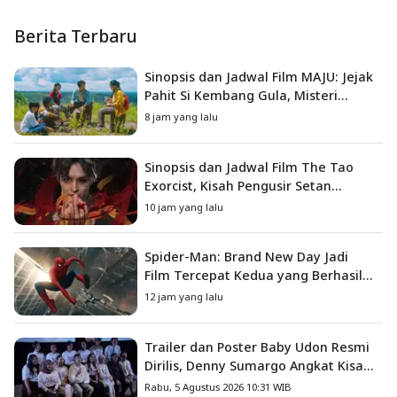
Berita Terbaru
Sinopsis dan Jadwal Film MAJU: Jejak
Pahit Si Kembang Gula, Misteri
Hilangnya Bagas di Lokasi Jambore
8 jam yang lalu
Sinopsis dan Jadwal Film The Tao
Exorcist, Kisah Pengusir Setan
Melawan Kutukan Mematikan
10 jam yang lalu
Spider-Man: Brand New Day Jadi
Film Tercepat Kedua yang Berhasil
Tembus US$1 Miliar
12 jam yang lalu
Trailer dan Poster Baby Udon Resmi
Dirilis, Denny Sumargo Angkat Kisah
Nyata Fanny Kondoh
Rabu, 5 Agustus 2026 10:31 WIB