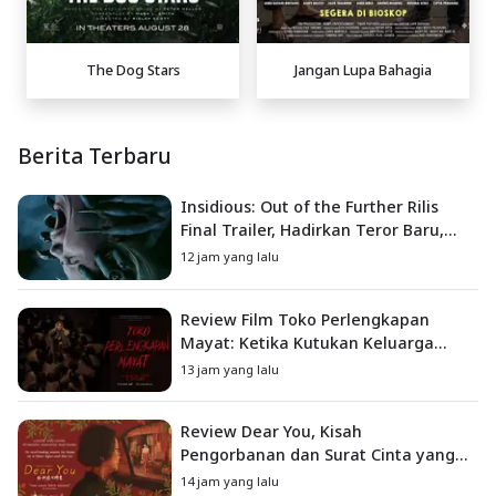
The Dog Stars
Jangan Lupa Bahagia
Berita Terbaru
Insidious: Out of the Further Rilis
Final Trailer, Hadirkan Teror Baru,
Iblis Kini Masuk ke Dunia Manusia
12 jam yang lalu
Review Film Toko Perlengkapan
Mayat: Ketika Kutukan Keluarga
Menjadi Sumber Teror yang
13 jam yang lalu
Sesungguhnya
Review Dear You, Kisah
Pengorbanan dan Surat Cinta yang
Menyentuh Hati
14 jam yang lalu