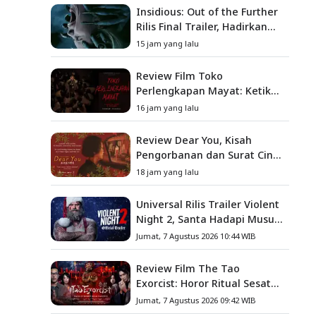
Insidious: Out of the Further
Rilis Final Trailer, Hadirkan
Teror Baru, Iblis Kini Masuk
15 jam yang lalu
ke Dunia Manusia
Review Film Toko
Perlengkapan Mayat: Ketika
Kutukan Keluarga Menjadi
16 jam yang lalu
Sumber Teror yang
Sesungguhnya
Review Dear You, Kisah
Pengorbanan dan Surat Cinta
yang Menyentuh Hati
18 jam yang lalu
Universal Rilis Trailer Violent
Night 2, Santa Hadapi Musuh
Baru
Jumat, 7 Agustus 2026 10:44 WIB
Review Film The Tao
Exorcist: Horor Ritual Sesat
Taiwan yang Penuh Misteri
Jumat, 7 Agustus 2026 09:42 WIB
dan Teror Psikologis