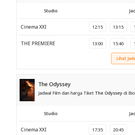
Studio
Ja
Cinema XXI
12:15
13:15
THE PREMIERE
13:00
15:40
Lihat Jad
The Odyssey
Jadwal Film dan harga Tiket
The Odyssey
di Bio
Studio
Ja
Cinema XXI
17:35
20:45