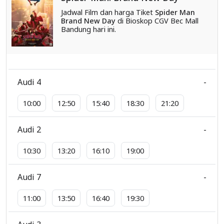
Jadwal Film dan harga Tiket
Spider Man
Brand New Day
di Bioskop CGV Bec Mall
Bandung hari ini.
Audi 4
-
10:00
12:50
15:40
18:30
21:20
Audi 2
-
10:30
13:20
16:10
19:00
Audi 7
-
11:00
13:50
16:40
19:30