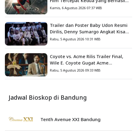
Film Tercepat Kedua yang Berhasil
Tembus US$1 Miliar
Kamis, 6 Agustus 2026 07:37 WIB
Trailer dan Poster Baby Udon Resmi
Dirilis, Denny Sumargo Angkat Kisah
Nyata Fanny Kondoh
Rabu, 5 Agustus 2026 10:31 WIB
Coyote vs. Acme Rilis Trailer Final,
Wile E. Coyote Gugat Acme
Corporation ke Pengadilan
Rabu, 5 Agustus 2026 09:33 WIB
Jadwal Bioskop di Bandung
Tenth Avenue XXI Bandung