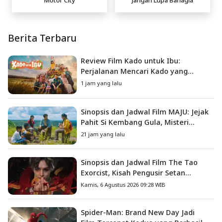
Berita Terbaru
Review Film Kado untuk Ibu:
Perjalanan Mencari Kado yang
Mengajarkan Arti Keluarga
1 jam yang lalu
Sinopsis dan Jadwal Film MAJU: Jejak
Pahit Si Kembang Gula, Misteri
Hilangnya Bagas di Lokasi Jambore
21 jam yang lalu
Sinopsis dan Jadwal Film The Tao
Exorcist, Kisah Pengusir Setan
Melawan Kutukan Mematikan
Kamis, 6 Agustus 2026 09:28 WIB
Spider-Man: Brand New Day Jadi