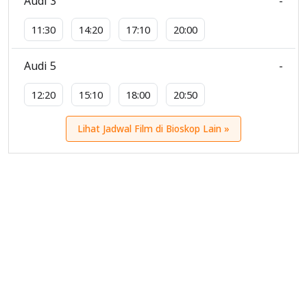
Audi 3
-
11:30
14:20
17:10
20:00
Audi 5
-
12:20
15:10
18:00
20:50
Lihat Jadwal Film di Bioskop Lain »