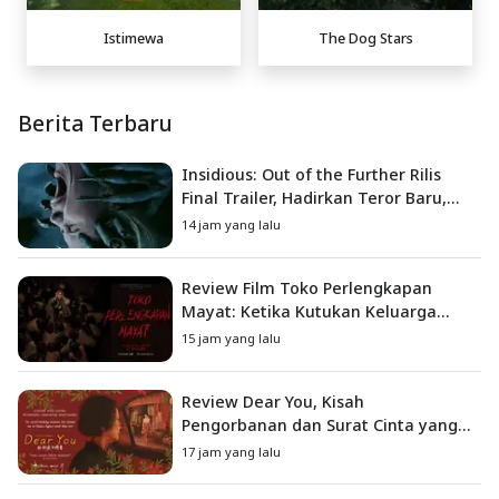
Istimewa
The Dog Stars
Berita Terbaru
Insidious: Out of the Further Rilis
Final Trailer, Hadirkan Teror Baru,
Iblis Kini Masuk ke Dunia Manusia
14 jam yang lalu
Review Film Toko Perlengkapan
Mayat: Ketika Kutukan Keluarga
Menjadi Sumber Teror yang
15 jam yang lalu
Sesungguhnya
Review Dear You, Kisah
Pengorbanan dan Surat Cinta yang
Menyentuh Hati
17 jam yang lalu