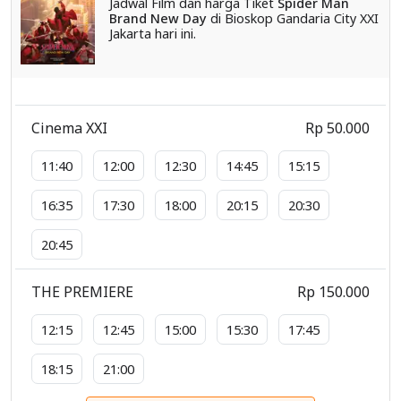
Jadwal Film dan harga Tiket
Spider Man
Brand New Day
di Bioskop Gandaria City XXI
Jakarta hari ini.
Cinema XXI
Rp 50.000
11:40
12:00
12:30
14:45
15:15
16:35
17:30
18:00
20:15
20:30
20:45
THE PREMIERE
Rp 150.000
12:15
12:45
15:00
15:30
17:45
18:15
21:00