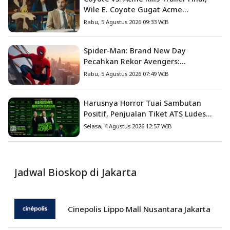
Wile E. Coyote Gugat Acme
Corporation ke Pengadilan
Rabu, 5 Agustus 2026 09:33 WIB
Spider-Man: Brand New Day
Pecahkan Rekor Avengers:
Endgame, Cetak Debut Box Office
Rabu, 5 Agustus 2026 07:49 WIB
Terbesar Sepanjang Sejarah
Harusnya Horror Tuai Sambutan
Positif, Penjualan Tiket ATS Ludes
Terjual
Selasa, 4 Agustus 2026 12:57 WIB
Jadwal Bioskop di Jakarta
Cinepolis Lippo Mall Nusantara Jakarta