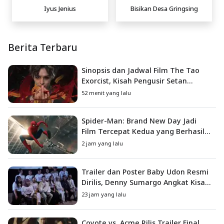
Iyus Jenius
Bisikan Desa Gringsing
Berita Terbaru
Sinopsis dan Jadwal Film The Tao
Exorcist, Kisah Pengusir Setan
Melawan Kutukan Mematikan
52 menit yang lalu
Spider-Man: Brand New Day Jadi
Film Tercepat Kedua yang Berhasil
Tembus US$1 Miliar
2 jam yang lalu
Trailer dan Poster Baby Udon Resmi
Dirilis, Denny Sumargo Angkat Kisah
Nyata Fanny Kondoh
23 jam yang lalu
Coyote vs. Acme Rilis Trailer Final,