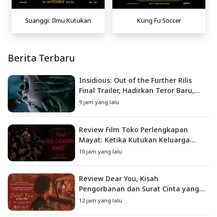
Suanggi: Ilmu Kutukan
Kung Fu Soccer
Berita Terbaru
Insidious: Out of the Further Rilis
Final Trailer, Hadirkan Teror Baru,
Iblis Kini Masuk ke Dunia Manusia
9 jam yang lalu
Review Film Toko Perlengkapan
Mayat: Ketika Kutukan Keluarga
Menjadi Sumber Teror yang
10 jam yang lalu
Sesungguhnya
Review Dear You, Kisah
Pengorbanan dan Surat Cinta yang
Menyentuh Hati
12 jam yang lalu