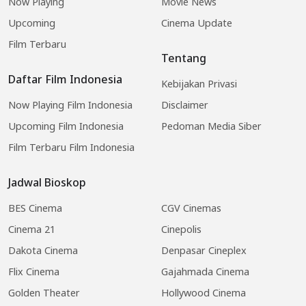
Now Playing
Movie News
Upcoming
Cinema Update
Film Terbaru
Tentang
Daftar Film Indonesia
Kebijakan Privasi
Now Playing Film Indonesia
Disclaimer
Upcoming Film Indonesia
Pedoman Media Siber
Film Terbaru Film Indonesia
Jadwal Bioskop
BES Cinema
CGV Cinemas
Cinema 21
Cinepolis
Dakota Cinema
Denpasar Cineplex
Flix Cinema
Gajahmada Cinema
Golden Theater
Hollywood Cinema