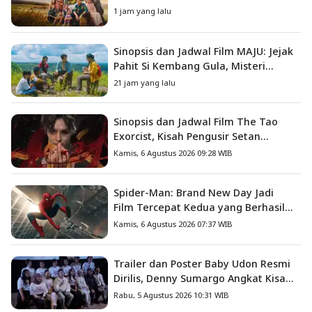
Mengajarkan Arti Keluarga
1 jam yang lalu
Sinopsis dan Jadwal Film MAJU: Jejak
Pahit Si Kembang Gula, Misteri
Hilangnya Bagas di Lokasi Jambore
21 jam yang lalu
Sinopsis dan Jadwal Film The Tao
Exorcist, Kisah Pengusir Setan
Melawan Kutukan Mematikan
Kamis, 6 Agustus 2026 09:28 WIB
Spider-Man: Brand New Day Jadi
Film Tercepat Kedua yang Berhasil
Tembus US$1 Miliar
Kamis, 6 Agustus 2026 07:37 WIB
Trailer dan Poster Baby Udon Resmi
Dirilis, Denny Sumargo Angkat Kisah
Nyata Fanny Kondoh
Rabu, 5 Agustus 2026 10:31 WIB