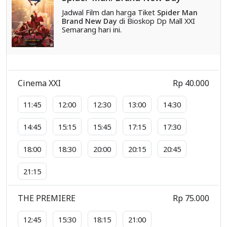
Jadwal Film dan harga Tiket
Spider Man
Brand New Day
di Bioskop Dp Mall XXI
Semarang hari ini.
Cinema XXI
Rp 40.000
11:45
12:00
12:30
13:00
14:30
14:45
15:15
15:45
17:15
17:30
18:00
18:30
20:00
20:15
20:45
21:15
THE PREMIERE
Rp 75.000
12:45
15:30
18:15
21:00