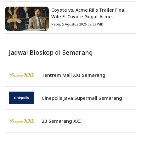
Coyote vs. Acme Rilis Trailer Final,
Wile E. Coyote Gugat Acme
Corporation ke Pengadilan
Rabu, 5 Agustus 2026 09:33 WIB
Jadwal Bioskop di Semarang
Tentrem Mall XXI Semarang
Cinepolis Java Supermall Semarang
23 Semarang XXI