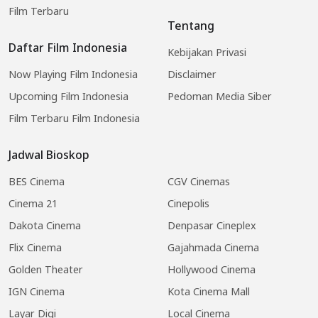
Film Terbaru
Tentang
Daftar Film Indonesia
Kebijakan Privasi
Now Playing Film Indonesia
Disclaimer
Upcoming Film Indonesia
Pedoman Media Siber
Film Terbaru Film Indonesia
Jadwal Bioskop
BES Cinema
CGV Cinemas
Cinema 21
Cinepolis
Dakota Cinema
Denpasar Cineplex
Flix Cinema
Gajahmada Cinema
Golden Theater
Hollywood Cinema
IGN Cinema
Kota Cinema Mall
Layar Digi
Local Cinema