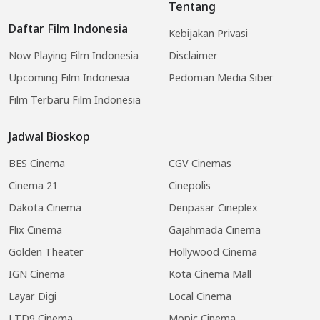
Tentang
Daftar Film Indonesia
Kebijakan Privasi
Now Playing Film Indonesia
Disclaimer
Upcoming Film Indonesia
Pedoman Media Siber
Film Terbaru Film Indonesia
Jadwal Bioskop
BES Cinema
CGV Cinemas
Cinema 21
Cinepolis
Dakota Cinema
Denpasar Cineplex
Flix Cinema
Gajahmada Cinema
Golden Theater
Hollywood Cinema
IGN Cinema
Kota Cinema Mall
Layar Digi
Local Cinema
LTD9 Cinema
Mopic Cinema