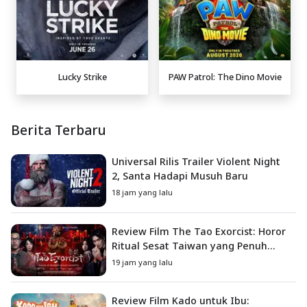
Lucky Strike
PAW Patrol: The Dino Movie
Berita Terbaru
Universal Rilis Trailer Violent Night
2, Santa Hadapi Musuh Baru
18 jam yang lalu
Review Film The Tao Exorcist: Horor
Ritual Sesat Taiwan yang Penuh
Misteri dan Teror Psikologis
19 jam yang lalu
Review Film Kado untuk Ibu: