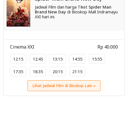
Jadwal Film dan harga Tiket
Spider Man
Brand New Day
di Bioskop Mall Indramayu
XXI hari ini.
Cinema XXI
Rp 40.000
12:15
12:45
13:15
14:55
15:55
17:35
18:35
20:15
21:15
Lihat Jadwal Film di Bioskop Lain »