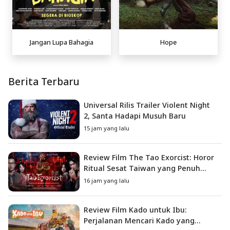
Jangan Lupa Bahagia
Hope
Berita Terbaru
Universal Rilis Trailer Violent Night
2, Santa Hadapi Musuh Baru
15 jam yang lalu
Review Film The Tao Exorcist: Horor
Ritual Sesat Taiwan yang Penuh
Misteri dan Teror Psikologis
16 jam yang lalu
Review Film Kado untuk Ibu:
Perjalanan Mencari Kado yang