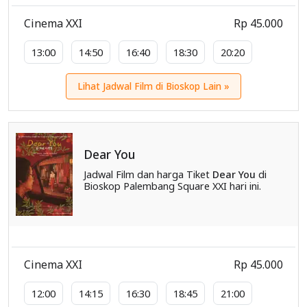
Cinema XXI
Rp 45.000
13:00
14:50
16:40
18:30
20:20
Lihat Jadwal Film di Bioskop Lain »
Dear You
Jadwal Film dan harga Tiket
Dear You
di
Bioskop Palembang Square XXI hari ini.
Cinema XXI
Rp 45.000
12:00
14:15
16:30
18:45
21:00