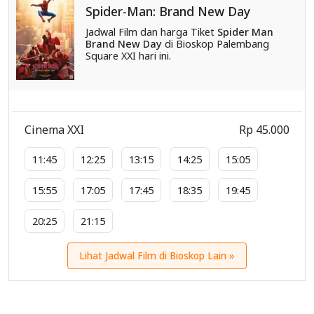
Spider-Man: Brand New Day
Jadwal Film dan harga Tiket
Spider Man
Brand New Day
di Bioskop Palembang
Square XXI hari ini.
Cinema XXI
Rp 45.000
11:45
12:25
13:15
14:25
15:05
15:55
17:05
17:45
18:35
19:45
20:25
21:15
Lihat Jadwal Film di Bioskop Lain »