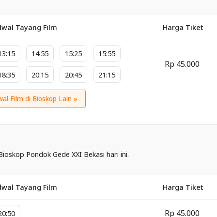
dwal Tayang Film
Harga Tiket
13:15
14:55
15:25
15:55
Rp 45.000
18:35
20:15
20:45
21:15
wal Film di Bioskop Lain »
Bioskop Pondok Gede XXI Bekasi hari ini.
dwal Tayang Film
Harga Tiket
Rp 45.000
20:50