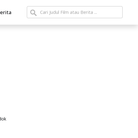
erita
dok