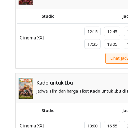
Studio
Ja
12:15
12:45
Cinema XXI
17:35
18:05
Lihat Jad
Kado untuk Ibu
Jadwal Film dan harga Tiket
Kado untuk Ibu
di 
Studio
Ja
Cinema XXI
13:00
16:55