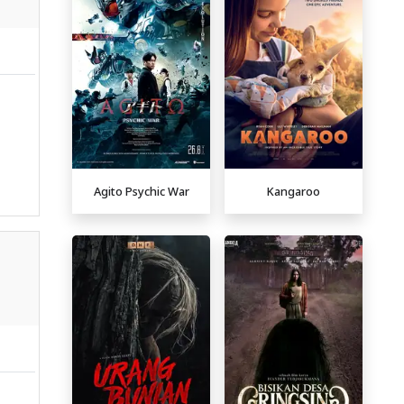
Agito Psychic War
Kangaroo