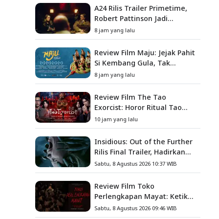
A24 Rilis Trailer Primetime,
Robert Pattinson Jadi
Pembawa Acara To Catch a
8 jam yang lalu
Predator
Review Film Maju: Jejak Pahit
Si Kembang Gula, Tak
Sekadar Film Petualangan
8 jam yang lalu
Anak
Review Film The Tao
Exorcist: Horor Ritual Tao
yang Menyimpan Dosa Masa
10 jam yang lalu
Lalu
Insidious: Out of the Further
Rilis Final Trailer, Hadirkan
Teror Baru, Iblis Kini Masuk
Sabtu, 8 Agustus 2026 10:37 WIB
ke Dunia Manusia
Review Film Toko
Perlengkapan Mayat: Ketika
Kutukan Keluarga Menjadi
Sabtu, 8 Agustus 2026 09:46 WIB
Sumber Teror yang