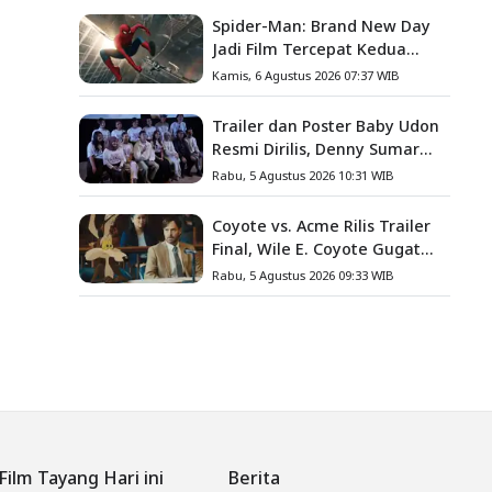
Spider-Man: Brand New Day
Jadi Film Tercepat Kedua
yang Berhasil Tembus US$1
Kamis, 6 Agustus 2026 07:37 WIB
Miliar
Trailer dan Poster Baby Udon
Resmi Dirilis, Denny Sumargo
Angkat Kisah Nyata Fanny
Rabu, 5 Agustus 2026 10:31 WIB
Kondoh
Coyote vs. Acme Rilis Trailer
Final, Wile E. Coyote Gugat
Acme Corporation ke
Rabu, 5 Agustus 2026 09:33 WIB
Pengadilan
Film Tayang Hari ini
Berita