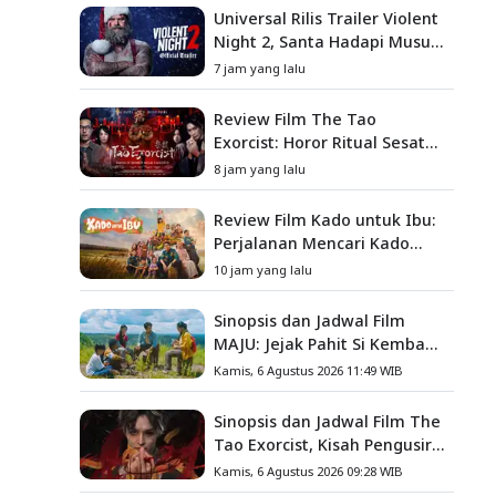
Universal Rilis Trailer Violent
Night 2, Santa Hadapi Musuh
Baru
7 jam yang lalu
Review Film The Tao
Exorcist: Horor Ritual Sesat
Taiwan yang Penuh Misteri
8 jam yang lalu
dan Teror Psikologis
Review Film Kado untuk Ibu:
Perjalanan Mencari Kado
yang Mengajarkan Arti
10 jam yang lalu
Keluarga
Sinopsis dan Jadwal Film
MAJU: Jejak Pahit Si Kembang
Gula, Misteri Hilangnya
Kamis, 6 Agustus 2026 11:49 WIB
Bagas di Lokasi Jambore
Sinopsis dan Jadwal Film The
Tao Exorcist, Kisah Pengusir
Setan Melawan Kutukan
Kamis, 6 Agustus 2026 09:28 WIB
Mematikan