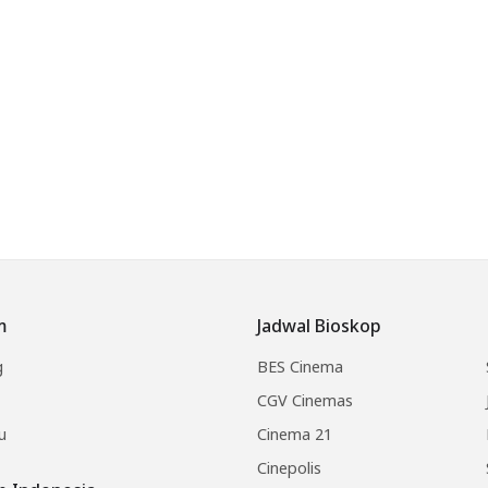
m
Jadwal Bioskop
g
BES Cinema
CGV Cinemas
u
Cinema 21
Cinepolis