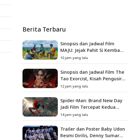
Berita Terbaru
Sinopsis dan Jadwal Film
MAJU: Jejak Pahit Si Kembang
Gula, Misteri Hilangnya
10 jam yang lalu
Bagas di Lokasi Jambore
Sinopsis dan Jadwal Film The
Tao Exorcist, Kisah Pengusir
Setan Melawan Kutukan
12 jam yang lalu
Mematikan
Spider-Man: Brand New Day
Jadi Film Tercepat Kedua
yang Berhasil Tembus US$1
14 jam yang lalu
Miliar
Trailer dan Poster Baby Udon
Resmi Dirilis, Denny Sumargo