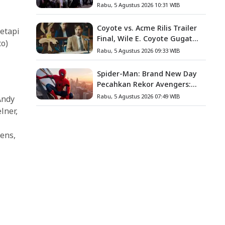
Angkat Kisah Nyata Fanny
Rabu, 5 Agustus 2026 10:31 WIB
Kondoh
Coyote vs. Acme Rilis Trailer
etapi
Final, Wile E. Coyote Gugat
o)
Acme Corporation ke
Rabu, 5 Agustus 2026 09:33 WIB
Pengadilan
Spider-Man: Brand New Day
Pecahkan Rekor Avengers:
Endgame, Cetak Debut Box
Rabu, 5 Agustus 2026 07:49 WIB
Andy
Office Terbesar Sepanjang
lner,
Sejarah
hens,