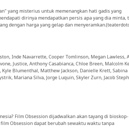
n" yang misterius untuk memenangkan hati gadis yang
mendapati dirinya mendapatkan persis apa yang dia minta, t
ng dengan harga yang gelap dan menyeramkan.(teaterdotc
ston, Inde Navarrette, Cooper Tomlinson, Megan Lawless, 
avone, Justice, Anthony Casabianca, Chloe Breen, Malcolm Ke
k, Kyle Blumenthal, Matthew Jackson, Danielle Krett, Sabina
strik, Mariana Silva, Jorge Luquin, Skyler Zurn, Jacob Step
nesia? Film Obsession dijadwalkan akan tayang di bioskop-
g film Obsession dapat berubah sewaktu waktu tanpa