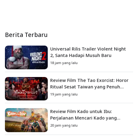
Berita Terbaru
Universal Rilis Trailer Violent Night
2, Santa Hadapi Musuh Baru
18 jam yang lalu
Review Film The Tao Exorcist: Horor
Ritual Sesat Taiwan yang Penuh
Misteri dan Teror Psikologis
19 jam yang lalu
Review Film Kado untuk Ibu:
Perjalanan Mencari Kado yang
Mengajarkan Arti Keluarga
20 jam yang lalu