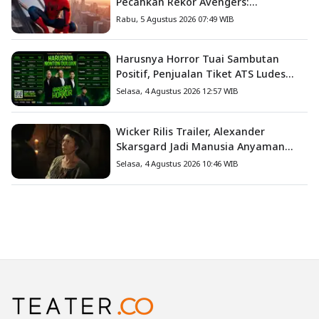
Pecahkan Rekor Avengers:
Endgame, Cetak Debut Box Office
Rabu, 5 Agustus 2026 07:49 WIB
Terbesar Sepanjang Sejarah
Harusnya Horror Tuai Sambutan
Positif, Penjualan Tiket ATS Ludes
Terjual
Selasa, 4 Agustus 2026 12:57 WIB
Wicker Rilis Trailer, Alexander
Skarsgard Jadi Manusia Anyaman
Jerami dalam Romansa Paling
Selasa, 4 Agustus 2026 10:46 WIB
Nyeleneh Tahun Ini