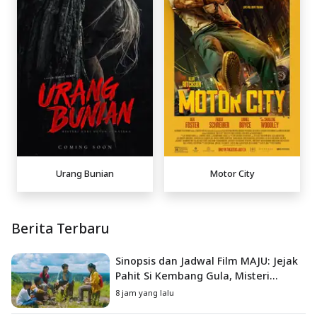
Urang Bunian
Motor City
Berita Terbaru
Sinopsis dan Jadwal Film MAJU: Jejak
Pahit Si Kembang Gula, Misteri
Hilangnya Bagas di Lokasi Jambore
8 jam yang lalu