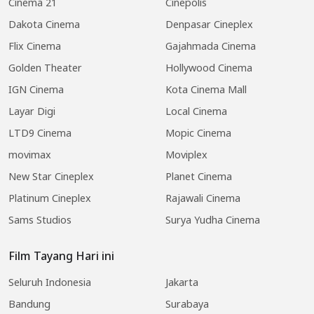
Cinema 21
Cinepolis
Dakota Cinema
Denpasar Cineplex
Flix Cinema
Gajahmada Cinema
Golden Theater
Hollywood Cinema
IGN Cinema
Kota Cinema Mall
Layar Digi
Local Cinema
LTD9 Cinema
Mopic Cinema
movimax
Moviplex
New Star Cineplex
Planet Cinema
Platinum Cineplex
Rajawali Cinema
Sams Studios
Surya Yudha Cinema
Film Tayang Hari ini
Seluruh Indonesia
Jakarta
Bandung
Surabaya