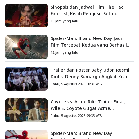
Sinopsis dan Jadwal Film The Tao
Exorcist, Kisah Pengusir Setan
Melawan Kutukan Mematikan
10 jam yang lalu
Spider-Man: Brand New Day Jadi
Film Tercepat Kedua yang Berhasil
Tembus US$1 Miliar
12 jam yang lalu
Trailer dan Poster Baby Udon Resmi
Dirilis, Denny Sumargo Angkat Kisah
Nyata Fanny Kondoh
Rabu, 5 Agustus 2026 10:31 WIB
Coyote vs. Acme Rilis Trailer Final,
Wile E. Coyote Gugat Acme
Corporation ke Pengadilan
Rabu, 5 Agustus 2026 09:33 WIB
Spider-Man: Brand New Day