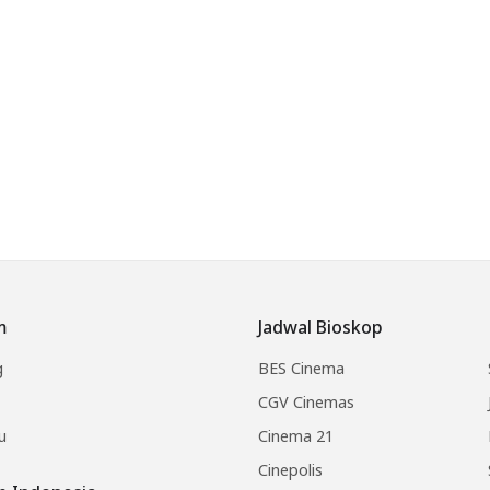
m
Jadwal Bioskop
g
BES Cinema
CGV Cinemas
u
Cinema 21
Cinepolis