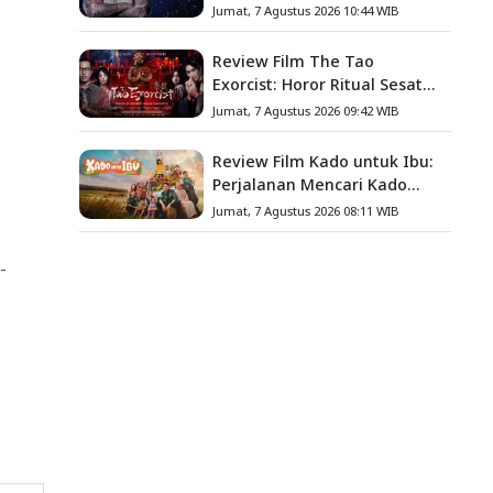
Baru
Jumat, 7 Agustus 2026 10:44 WIB
Review Film The Tao
Exorcist: Horor Ritual Sesat
Taiwan yang Penuh Misteri
Jumat, 7 Agustus 2026 09:42 WIB
dan Teror Psikologis
Review Film Kado untuk Ibu:
Perjalanan Mencari Kado
yang Mengajarkan Arti
Jumat, 7 Agustus 2026 08:11 WIB
Keluarga
-