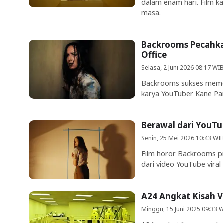
dalam enam hari. Film ka
masa.
Backrooms Pecahkan
Office
Selasa, 2 Juni 2026 08:17 WI
Backrooms sukses memec
karya YouTuber Kane Par
Berawal dari YouTu
Senin, 25 Mei 2026 10:43 WI
Film horor Backrooms pro
dari video YouTube viral 
A24 Angkat Kisah V
Minggu, 15 Juni 2025 09:33 