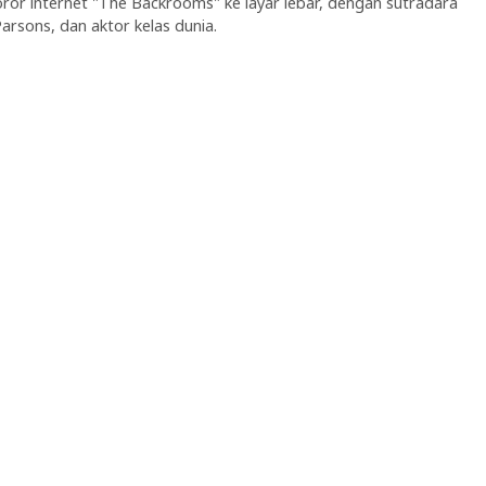
or internet "The Backrooms" ke layar lebar, dengan sutradara
rsons, dan aktor kelas dunia.