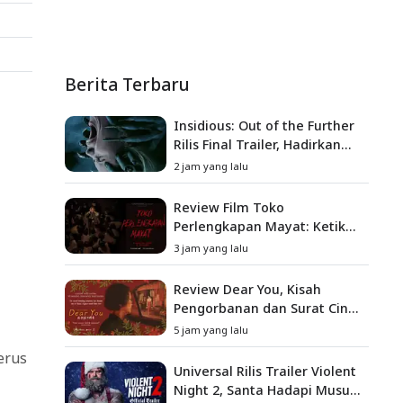
Berita Terbaru
Insidious: Out of the Further
Rilis Final Trailer, Hadirkan
Teror Baru, Iblis Kini Masuk
2 jam yang lalu
ke Dunia Manusia
Review Film Toko
Perlengkapan Mayat: Ketika
Kutukan Keluarga Menjadi
3 jam yang lalu
Sumber Teror yang
Sesungguhnya
Review Dear You, Kisah
Pengorbanan dan Surat Cinta
yang Menyentuh Hati
5 jam yang lalu
erus
Universal Rilis Trailer Violent
Night 2, Santa Hadapi Musuh