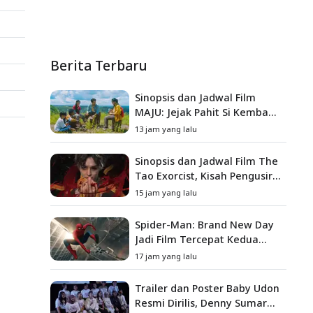
Berita Terbaru
Sinopsis dan Jadwal Film
MAJU: Jejak Pahit Si Kembang
Gula, Misteri Hilangnya
13 jam yang lalu
Bagas di Lokasi Jambore
Sinopsis dan Jadwal Film The
Tao Exorcist, Kisah Pengusir
Setan Melawan Kutukan
15 jam yang lalu
Mematikan
Spider-Man: Brand New Day
Jadi Film Tercepat Kedua
yang Berhasil Tembus US$1
17 jam yang lalu
Miliar
Trailer dan Poster Baby Udon
Resmi Dirilis, Denny Sumargo