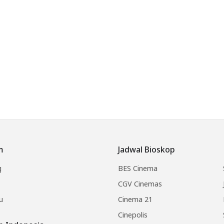
m
Jadwal Bioskop
g
BES Cinema
CGV Cinemas
u
Cinema 21
Cinepolis