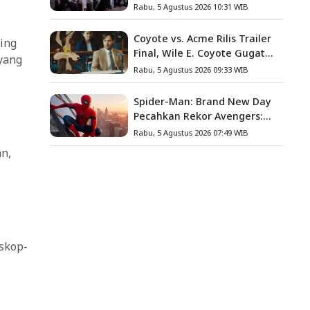
Angkat Kisah Nyata Fanny
Rabu, 5 Agustus 2026 10:31 WIB
Kondoh
Coyote vs. Acme Rilis Trailer
ing
Final, Wile E. Coyote Gugat
yang
Acme Corporation ke
Rabu, 5 Agustus 2026 09:33 WIB
Pengadilan
Spider-Man: Brand New Day
Pecahkan Rekor Avengers:
Endgame, Cetak Debut Box
Rabu, 5 Agustus 2026 07:49 WIB
Office Terbesar Sepanjang
an,
Sejarah
oskop-