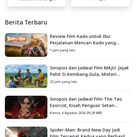
Berita Terbaru
Review Film Kado untuk Ibu:
Perjalanan Mencari Kado yang
Mengajarkan Arti Keluarga
1 jam yang lalu
Sinopsis dan Jadwal Film MAJU: Jejak
Pahit Si Kembang Gula, Misteri
Hilangnya Bagas di Lokasi Jambore
22 jam yang lalu
Sinopsis dan Jadwal Film The Tao
Exorcist, Kisah Pengusir Setan
Melawan Kutukan Mematikan
Kamis, 6 Agustus 2026 09:28 WIB
Spider-Man: Brand New Day Jadi
Film Tercepat Kedua yang Berhasil