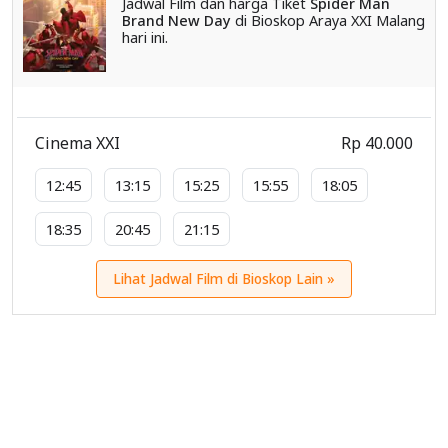
Jadwal Film dan harga Tiket
Spider Man
Brand New Day
di Bioskop Araya XXI Malang
hari ini.
Cinema XXI
Rp 40.000
12:45
13:15
15:25
15:55
18:05
18:35
20:45
21:15
Lihat Jadwal Film di Bioskop Lain »