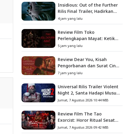
Insidious: Out of the Further
Rilis Final Trailer, Hadirkan
Teror Baru, Iblis Kini Masuk
4 jam yang lalu
ke Dunia Manusia
Review Film Toko
Perlengkapan Mayat: Ketika
Kutukan Keluarga Menjadi
5 jam yang lalu
Sumber Teror yang
Sesungguhnya
Review Dear You, Kisah
Pengorbanan dan Surat Cinta
yang Menyentuh Hati
7 jam yang lalu
Universal Rilis Trailer Violent
Night 2, Santa Hadapi Musuh
Baru
Jumat, 7 Agustus 2026 10:44 WIB
Review Film The Tao
Exorcist: Horor Ritual Sesat
Taiwan yang Penuh Misteri
Jumat, 7 Agustus 2026 09:42 WIB
dan Teror Psikologis