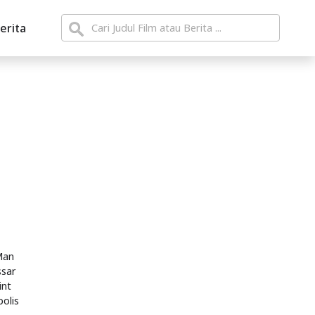
erita
 Man
ssar
int
polis