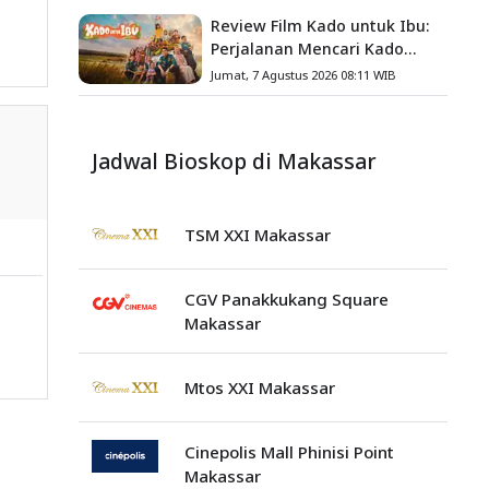
Review Film Kado untuk Ibu:
Perjalanan Mencari Kado
yang Mengajarkan Arti
Jumat, 7 Agustus 2026 08:11 WIB
Keluarga
Jadwal Bioskop di Makassar
TSM XXI Makassar
CGV Panakkukang Square
Makassar
Mtos XXI Makassar
Cinepolis Mall Phinisi Point
Makassar